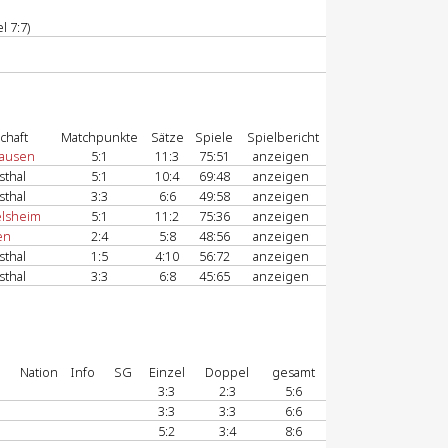
l 7:7)
chaft
Matchpunkte
Sätze
Spiele
Spielbericht
ausen
5:1
11:3
75:51
anzeigen
sthal
5:1
10:4
69:48
anzeigen
sthal
3:3
6:6
49:58
anzeigen
lsheim
5:1
11:2
75:36
anzeigen
en
2:4
5:8
48:56
anzeigen
sthal
1:5
4:10
56:72
anzeigen
sthal
3:3
6:8
45:65
anzeigen
Nation
Info
SG
Einzel
Doppel
gesamt
3:3
2:3
5:6
3:3
3:3
6:6
5:2
3:4
8:6