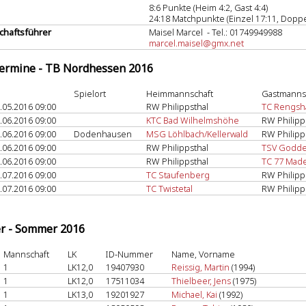
8:6 Punkte (Heim 4:2, Gast 4:4)
24:18 Matchpunkte (Einzel 17:11, Doppe
haftsführer
Maisel Marcel - Tel.: 01749949988
marcel.maisel@gmx.net
termine - TB Nordhessen 2016
Spielort
Heimmannschaft
Gastmanns
.05.2016 09:00
RW Philippsthal
TC Rengsh
.06.2016 09:00
KTC Bad Wilhelmshöhe
RW Philipp
.06.2016 09:00
Dodenhausen
MSG Löhlbach/Kellerwald
RW Philipp
.06.2016 09:00
RW Philippsthal
TSV Godde
.06.2016 09:00
RW Philippsthal
TC 77 Mad
.07.2016 09:00
TC Staufenberg
RW Philipp
.07.2016 09:00
TC Twistetal
RW Philipp
er - Sommer 2016
Mannschaft
LK
ID-Nummer
Name, Vorname
1
LK12,0
19407930
Reissig, Martin
(1994)
1
LK12,0
17511034
Thielbeer, Jens
(1975)
1
LK13,0
19201927
Michael, Kai
(1992)