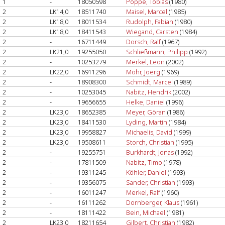
1
-
18050598
Poppe, Tobias
(1980)
2
LK14,0
18511740
Maisel, Marcel
(1985)
2
LK18,0
18011534
Rudolph, Fabian
(1980)
2
LK18,0
18411543
Wiegand, Carsten
(1984)
2
-
16711449
Dorsch, Ralf
(1967)
2
LK21,0
19255050
Schließmann, Philipp
(1992)
2
-
10253279
Merkel, Leon
(2002)
2
LK22,0
16911296
Mohr, Joerg
(1969)
2
-
18908300
Schmidt, Marcel
(1989)
2
-
10253045
Nabitz, Hendrik
(2002)
2
-
19656655
Helke, Daniel
(1996)
2
LK23,0
18652385
Meyer, Göran
(1986)
2
LK23,0
18411530
Lyding, Martin
(1984)
2
LK23,0
19958827
Michaelis, David
(1999)
2
LK23,0
19508611
Storch, Christian
(1995)
2
-
19255751
Burkhardt, Jonas
(1992)
2
-
17811509
Nabitz, Timo
(1978)
2
-
19311245
Köhler, Daniel
(1993)
2
-
19356075
Sander, Christian
(1993)
2
-
16011247
Merkel, Ralf
(1960)
2
-
16111262
Dornberger, Klaus
(1961)
2
-
18111422
Bein, Michael
(1981)
2
LK23,0
18211654
Gilbert, Christian
(1982)