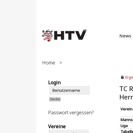
News
Home
>
Erge
Login
TC R
Herr
Verein
Passwort vergessen?
Manns
Liga
Vereine
Tabell