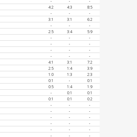
-
-
-
4:2
4:3
8:5
-
-
-
3:1
3:1
6:2
-
-
-
2:5
3:4
5:9
-
-
-
-
-
-
-
-
-
-
-
-
4:1
3:1
7:2
2:5
1:4
3:9
1:0
1:3
2:3
0:1
-
0:1
0:5
1:4
1:9
-
0:1
0:1
0:1
0:1
0:2
-
-
-
-
-
-
-
-
-
-
-
-
-
-
-
-
-
-