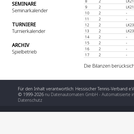
8
2
LK21
SEMINARE
9
2
LK21
Seminarkalender
10
2
-
11
2
-
TURNIERE
12
2
LK23
Turnierkalender
13
2
LK23
14
2
-
15
2
-
ARCHIV
16
2
-
Spielbetrieb
17
2
-
Die Bilanzen berücksich
Für den Inhalt verantwortlich: Hessischer Tennis-Verband e.V
© 1999-2026
nu Datenautomaten GmbH - Automatisierte i
Datenschutz