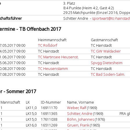
e
3. Platz
8:4 Punkte (Heim 4:2, Gast 4:2)
29:25 Matchpunkte (Einzel 20:16, Doppe
haftsführer
Schitter Andre -
sportwart@tc-hainstad
termine - TB Offenbach 2017
Heimmannschaft
Gastmannschaft
7.05.2017 09:00
TC Roßdorf
TC Hainstadt
4.05.2017 09:00
TC Hainstadt
TC GW Waldacker
1.06.2017 09:00
TC Martinsee Heusenst.
TC Hainstadt
5.06.2017 09:00
TC Hainstadt
Spvgg Dietesheim
0.08.2017 09:00
TC Heusenstamm
TC Hainstadt
7.08.2017 09:00
TC Hainstadt
TC Bad Soden-Salm.
er - Sommer 2017
Mannschaft
LK
ID-Nummer
Name, Vorname
1
LK11,0
16911170
Weber, Ralf
(1969)
1
LK15,0
16911365
Schitter, Andre
(1969)
FRA gl
1
LK15,0
17611038
Böhn, Johannes
(1976)
1
LK16,0
16511269
Gruen, Frank
(1965)