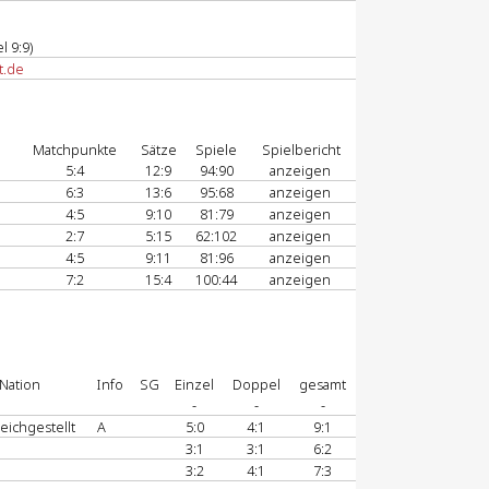
l 9:9)
t.de
Matchpunkte
Sätze
Spiele
Spielbericht
5:4
12:9
94:90
anzeigen
6:3
13:6
95:68
anzeigen
4:5
9:10
81:79
anzeigen
2:7
5:15
62:102
anzeigen
4:5
9:11
81:96
anzeigen
7:2
15:4
100:44
anzeigen
Nation
Info
SG
Einzel
Doppel
gesamt
-
-
-
eichgestellt
A
5:0
4:1
9:1
3:1
3:1
6:2
3:2
4:1
7:3