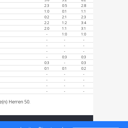
2:3
0:5
2:8
1:0
0:1
1:1
0:2
2:1
2:3
2:2
1:2
3:4
2:0
1:1
3:1
-
1:0
1:0
-
-
-
-
-
-
-
-
-
-
0:3
0:3
0:3
-
0:3
0:1
0:1
0:2
-
-
-
-
-
-
-
-
-
-
-
-
e(n) Herren 50.