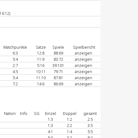
 6:12)
Matchpunkte
Sätze
Spiele
Spielbericht
6:3
12:8
88:69
anzeigen
5:4
11:9
83:72
anzeigen
2:7
5:16
39:101
anzeigen
4:5
10:11
79:71
anzeigen
5:4
11:10
87:81
anzeigen
7:2
14:6
86:69
anzeigen
Nation
Info
SG
Einzel
Doppel
gesamt
1:3
1:2
2:5
1:3
2:2
3:5
4:1
1:4
5:5
5:0
3:2
8:2