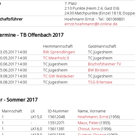
e
7. Platz
2:10 Punkte (Heim 2:4, Gast 0:6)
24:30 Matchpunkte (Einzel 18:18, Doppel
haftsführer
Hoehmann Ernst - Tel.: 061069831
ernst.hoehmann@t-online.de
termine - TB Offenbach 2017
Heimmannschaft
Gastmannschaft
3.05.2017 14:00
RW Sprendlingen
TC Jügesheim
0.05.2017 14:00
TC Meerholz II
TC Jügesheim
0.06.2017 14:00
TC Jügesheim
Bischofsheimer TV
5.06.2017 14:00
TC Jügesheim
BW Birstein
9.08.2017 14:00
TC GW Waldacker
TC Jügesheim
6.08.2017 14:00
TC Jügesheim
TSG Erlensee
er - Sommer 2017
Mannschaft
LK
ID-Nummer
Name, Vorname
1
LK15,0
15612048
Hoehmann, Ernst
(1956)
1
-
15512071
Maus, Peter
(1955)
1
LK16,0
15611381
Chiout, Arno
(1956)
1
LK18,0
16011535
Curman, Drazen
(1960)