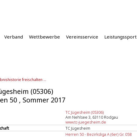
Verband
Wettbewerbe
Vereinsservice
Leistungssport
bnishistorie freischalten ...
ügesheim (05306)
en 50 , Sommer 2017
TC Jügesheim (05306)
Am Nehlsee 3, 63110 Rodgau
www.tc-juegesheim.de
chaft
TC Jügesheim
Herren 50 - Bezirksliga A (6er) Gr. 058