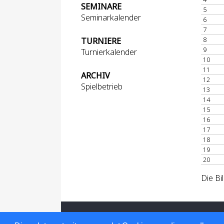
SEMINARE
5
Seminarkalender
6
7
8
TURNIERE
9
Turnierkalender
10
11
ARCHIV
12
Spielbetrieb
13
14
15
16
17
18
19
20
Die Bi
Für den Inhalt verantwortlich: Hessischer