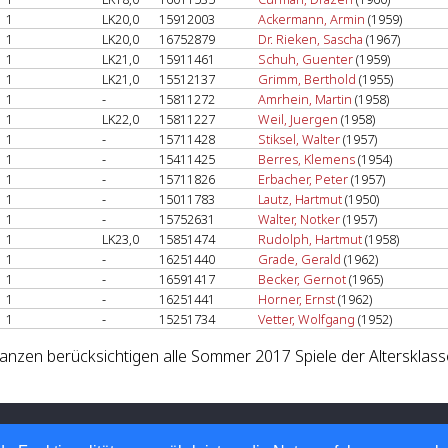
1
LK20,0
15912003
Ackermann, Armin
(1959)
1
LK20,0
16752879
Dr. Rieken, Sascha
(1967)
1
LK21,0
15911461
Schuh, Guenter
(1959)
1
LK21,0
15512137
Grimm, Berthold
(1955)
1
-
15811272
Amrhein, Martin
(1958)
1
LK22,0
15811227
Weil, Juergen
(1958)
1
-
15711428
Stiksel, Walter
(1957)
1
-
15411425
Berres, Klemens
(1954)
1
-
15711826
Erbacher, Peter
(1957)
1
-
15011783
Lautz, Hartmut
(1950)
1
-
15752631
Walter, Notker
(1957)
1
LK23,0
15851474
Rudolph, Hartmut
(1958)
1
-
16251440
Grade, Gerald
(1962)
1
-
16591417
Becker, Gernot
(1965)
1
-
16251441
Horner, Ernst
(1962)
1
-
15251734
Vetter, Wolfgang
(1952)
lanzen berücksichtigen alle Sommer 2017 Spiele der Altersklass
 Tennis-Verband e.V.