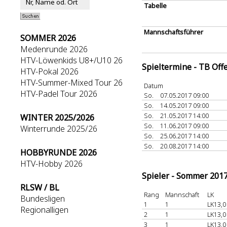
Tabelle
Mannschaftsführer
SOMMER 2026
Medenrunde 2026
HTV-Löwenkids U8+/U10 26
Spieltermine - TB Off
HTV-Pokal 2026
HTV-Summer-Mixed Tour 26
Datum
HTV-Padel Tour 2026
So.
07.05.2017 09:00
So.
14.05.2017 09:00
So.
21.05.2017 14:00
WINTER 2025/2026
So.
11.06.2017 09:00
Winterrunde 2025/26
So.
25.06.2017 14:00
So.
20.08.2017 14:00
HOBBYRUNDE 2026
HTV-Hobby 2026
Spieler - Sommer 201
RLSW / BL
Rang
Mannschaft
LK
Bundesligen
1
1
LK13,0
Regionalligen
2
1
LK13,0
3
1
LK13,0