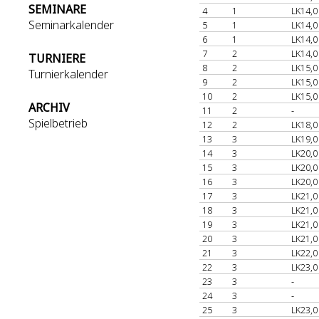
SEMINARE
4
1
LK14,0
Seminarkalender
5
1
LK14,0
6
1
LK14,0
7
2
LK14,0
TURNIERE
8
2
LK15,0
Turnierkalender
9
2
LK15,0
10
2
LK15,0
ARCHIV
11
2
-
Spielbetrieb
12
2
LK18,0
13
3
LK19,0
14
3
LK20,0
15
3
LK20,0
16
3
LK20,0
17
3
LK21,0
18
3
LK21,0
19
3
LK21,0
20
3
LK21,0
21
3
LK22,0
22
3
LK23,0
23
3
-
24
3
-
25
3
LK23,0