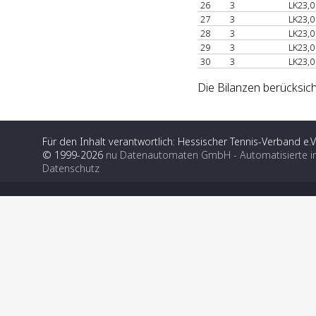
26
3
LK23,0
27
3
LK23,0
28
3
LK23,0
29
3
LK23,0
30
3
LK23,0
Die Bilanzen berücksich
Für den Inhalt verantwortlich: Hessischer Tennis-Verband e.V
© 1999-2026
nu Datenautomaten GmbH - Automatisierte i
Datenschutz