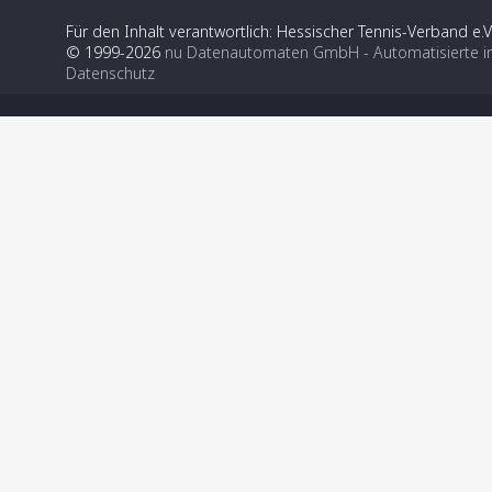
Für den Inhalt verantwortlich: Hessischer Tennis-Verband e.V
© 1999-2026
nu Datenautomaten GmbH - Automatisierte i
Datenschutz