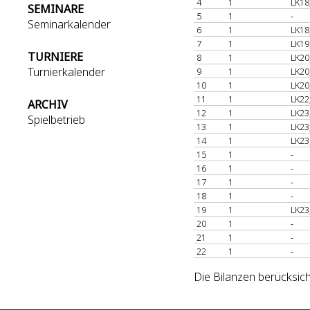
4
1
LK18
SEMINARE
5
1
-
Seminarkalender
6
1
LK18
7
1
LK19
TURNIERE
8
1
LK20
Turnierkalender
9
1
LK20
10
1
LK20
11
1
LK22
ARCHIV
12
1
LK23
Spielbetrieb
13
1
LK23
14
1
LK23
15
1
-
16
1
-
17
1
-
18
1
-
19
1
LK23
20
1
-
21
1
-
22
1
-
Die Bilanzen berücksic