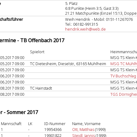
e
5. Platz
6:8 Punkte (Heim 3:5, Gast 3:3)
21:21 Matchpunkte (Einzel 15:13, Doppel
haftsführer
Weih Hendrik - Mobil: 0151-11267076
Tel.: 06182-991315
hendrik.weih@web.de
termine - TB Offenbach 2017
Spielort
Heimmannscha
.05.2017 09:00
MSG TS Klein-K
.05.2017 09:00
TC Dietesheim, Dieselstr., 63165 Mühlheim
MSG TC Mühlhe
.05.2017 09:00
MSG TS Klein-K
.06.2017 09:00
TV Buchschlag 
.06.2017 09:00
MSG TS Klein-K
.08.2017 09:00
TC Hainstadt
MSG TS Klein-K
.08.2017 09:00
TGS Dörnighe
er - Sommer 2017
Mannschaft
LK
ID-Nummer
Name, Vorname
1
-
19954366
Ott, Matthias
(1999)
1
-
19901822
Steidl, Jannis
(1999)