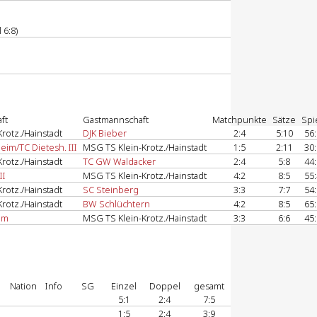
 6:8)
ft
Gastmannschaft
Matchpunkte
Sätze
Spi
rotz./Hainstadt
DJK Bieber
2:4
5:10
56
im/TC Dietesh. III
MSG TS Klein-Krotz./Hainstadt
1:5
2:11
30
rotz./Hainstadt
TC GW Waldacker
2:4
5:8
44
II
MSG TS Klein-Krotz./Hainstadt
4:2
8:5
55
rotz./Hainstadt
SC Steinberg
3:3
7:7
54
rotz./Hainstadt
BW Schlüchtern
4:2
8:5
65
im
MSG TS Klein-Krotz./Hainstadt
3:3
6:6
45
Nation
Info
SG
Einzel
Doppel
gesamt
5:1
2:4
7:5
1:5
2:4
3:9