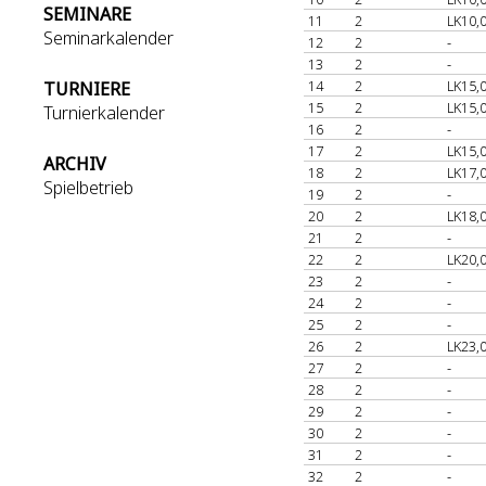
SEMINARE
11
2
LK10,
Seminarkalender
12
2
-
13
2
-
14
2
LK15,
TURNIERE
15
2
LK15,
Turnierkalender
16
2
-
17
2
LK15,
ARCHIV
18
2
LK17,
Spielbetrieb
19
2
-
20
2
LK18,
21
2
-
22
2
LK20,
23
2
-
24
2
-
25
2
-
26
2
LK23,
27
2
-
28
2
-
29
2
-
30
2
-
31
2
-
32
2
-