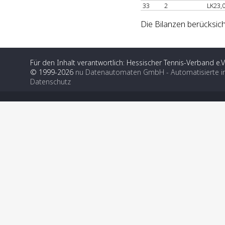
33
2
LK23,
Die Bilanzen berücksich
Für den Inhalt verantwortlich: Hessischer Tennis-Verband e.V
© 1999-2026
nu Datenautomaten GmbH - Automatisierte i
Datenschutz