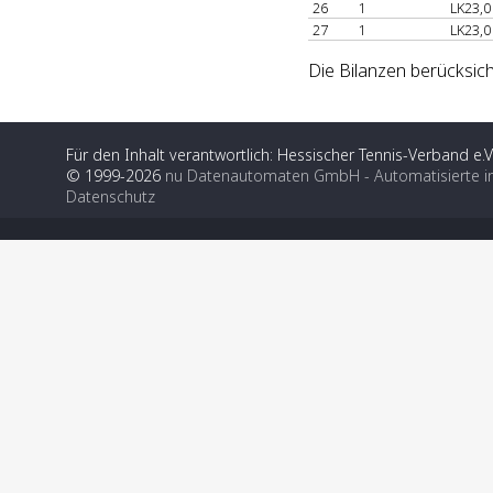
26
1
LK23,0
27
1
LK23,0
Die Bilanzen berücksich
Für den Inhalt verantwortlich: Hessischer Tennis-Verband e.V
© 1999-2026
nu Datenautomaten GmbH - Automatisierte i
Datenschutz