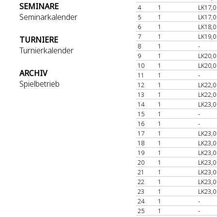
SEMINARE
4
1
LK17,0
Seminarkalender
5
1
LK17,0
6
1
LK18,0
7
1
LK19,0
TURNIERE
8
1
-
Turnierkalender
9
1
LK20,0
10
1
LK20,0
ARCHIV
11
1
-
Spielbetrieb
12
1
LK22,0
13
1
LK22,0
14
1
LK23,0
15
1
-
16
1
-
17
1
LK23,0
18
1
LK23,0
19
1
LK23,0
20
1
LK23,0
21
1
LK23,0
22
1
LK23,0
23
1
LK23,0
24
1
-
25
1
-