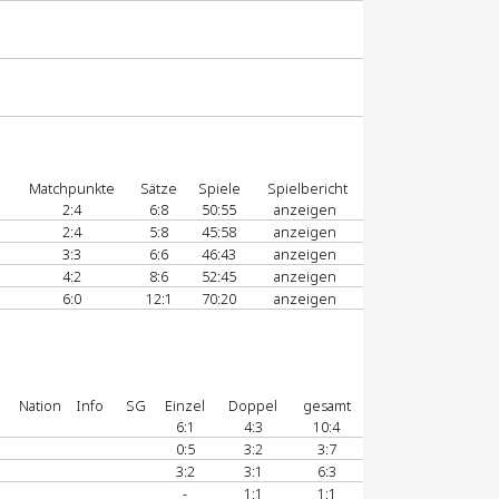
Matchpunkte
Sätze
Spiele
Spielbericht
2:4
6:8
50:55
anzeigen
2:4
5:8
45:58
anzeigen
3:3
6:6
46:43
anzeigen
4:2
8:6
52:45
anzeigen
6:0
12:1
70:20
anzeigen
Nation
Info
SG
Einzel
Doppel
gesamt
6:1
4:3
10:4
0:5
3:2
3:7
3:2
3:1
6:3
-
1:1
1:1