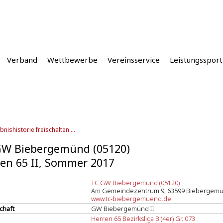
Verband
Wettbewerbe
Vereinsservice
Leistungssport
bnishistorie freischalten ...
GW Biebergemünd (05120)
en 65 II, Sommer 2017
TC GW Biebergemünd (05120)
Am Gemeindezentrum 9, 63599 Biebergemü
www.tc-biebergemuend.de
chaft
GW Biebergemünd II
Herren 65 Bezirksliga B (4er) Gr. 073