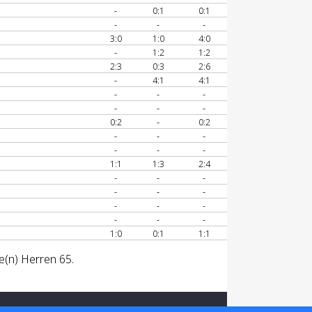
-
0:1
0:1
-
-
-
3:0
1:0
4:0
-
1:2
1:2
2:3
0:3
2:6
-
4:1
4:1
-
-
-
-
-
-
0:2
-
0:2
-
-
-
-
-
-
1:1
1:3
2:4
-
-
-
-
-
-
-
-
-
-
-
-
1:0
0:1
1:1
e(n) Herren 65.