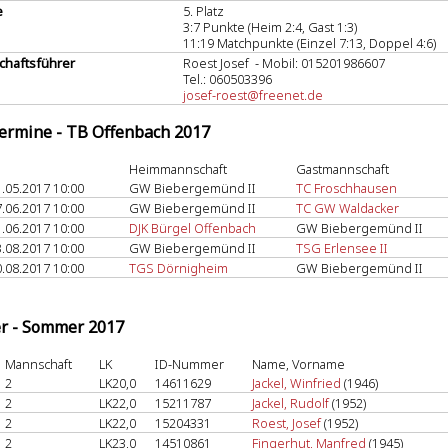
e
5. Platz
3:7 Punkte (Heim 2:4, Gast 1:3)
11:19 Matchpunkte (Einzel 7:13, Doppel 4:6)
haftsführer
Roest Josef - Mobil: 015201986607
Tel.: 060503396
josef-roest@freenet.de
termine - TB Offenbach 2017
Heimmannschaft
Gastmannschaft
.05.2017 10:00
GW Biebergemünd II
TC Froschhausen
.06.2017 10:00
GW Biebergemünd II
TC GW Waldacker
.06.2017 10:00
DJK Bürgel Offenbach
GW Biebergemünd II
.08.2017 10:00
GW Biebergemünd II
TSG Erlensee II
.08.2017 10:00
TGS Dörnigheim
GW Biebergemünd II
er - Sommer 2017
Mannschaft
LK
ID-Nummer
Name, Vorname
2
LK20,0
14611629
Jackel, Winfried
(1946)
2
LK22,0
15211787
Jackel, Rudolf
(1952)
2
LK22,0
15204331
Roest, Josef
(1952)
2
LK23,0
14510861
Fingerhut, Manfred
(1945)