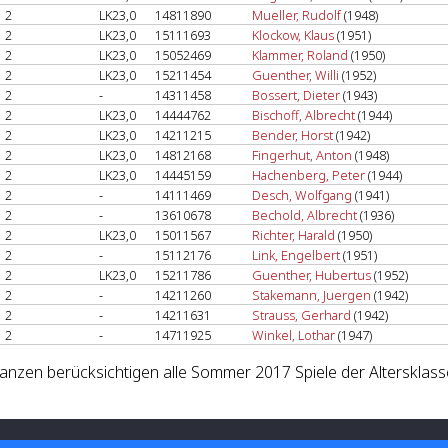
2
LK23,0
14811890
Mueller, Rudolf
(1948)
2
LK23,0
15111693
Klockow, Klaus
(1951)
2
LK23,0
15052469
Klammer, Roland
(1950)
2
LK23,0
15211454
Guenther, Willi
(1952)
2
-
14311458
Bossert, Dieter
(1943)
2
LK23,0
14444762
Bischoff, Albrecht
(1944)
2
LK23,0
14211215
Bender, Horst
(1942)
2
LK23,0
14812168
Fingerhut, Anton
(1948)
2
LK23,0
14445159
Hachenberg, Peter
(1944)
2
-
14111469
Desch, Wolfgang
(1941)
2
-
13610678
Bechold, Albrecht
(1936)
2
LK23,0
15011567
Richter, Harald
(1950)
2
-
15112176
Link, Engelbert
(1951)
2
LK23,0
15211786
Guenther, Hubertus
(1952)
2
-
14211260
Stakemann, Juergen
(1942)
2
-
14211631
Strauss, Gerhard
(1942)
2
-
14711925
Winkel, Lothar
(1947)
lanzen berücksichtigen alle Sommer 2017 Spiele der Altersklass