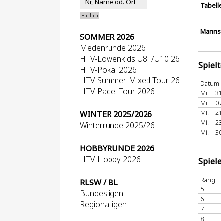
Tabell
Mannsc
SOMMER 2026
Medenrunde 2026
HTV-Löwenkids U8+/U10 26
Spiel
HTV-Pokal 2026
HTV-Summer-Mixed Tour 26
Datum
HTV-Padel Tour 2026
Mi.
31
Mi.
07
Mi.
21
WINTER 2025/2026
Mi.
23
Winterrunde 2025/26
Mi.
30
HOBBYRUNDE 2026
HTV-Hobby 2026
Spiel
Rang
RLSW / BL
5
Bundesligen
6
Regionalligen
7
8