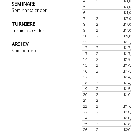
4
1
LK3,0
SEMINARE
5
1
LK3,0
Seminarkalender
6
1
LK4,0
7
2
LK7,0
TURNIERE
8
2
LK7,0
Turnierkalender
9
2
LK7,0
10
2
LK9,0
11
2
LK13
ARCHIV
12
2
LK13
Spielbetrieb
13
2
LK13
14
2
LK13
15
2
LK14
16
2
LK14
17
2
LK14
18
2
LK14
19
2
LK15
20
2
LK16
21
2
-
22
2
LK17
23
2
LK18
24
2
LK18
25
2
LK18
26
2
LK20