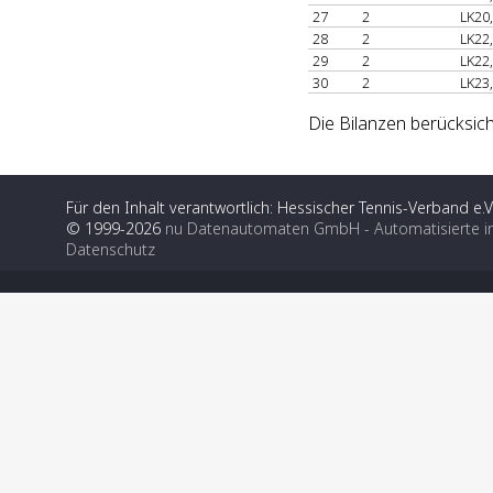
27
2
LK20
28
2
LK22
29
2
LK22
30
2
LK23
Die Bilanzen berücksich
Für den Inhalt verantwortlich: Hessischer Tennis-Verband e.V
© 1999-2026
nu Datenautomaten GmbH - Automatisierte i
Datenschutz