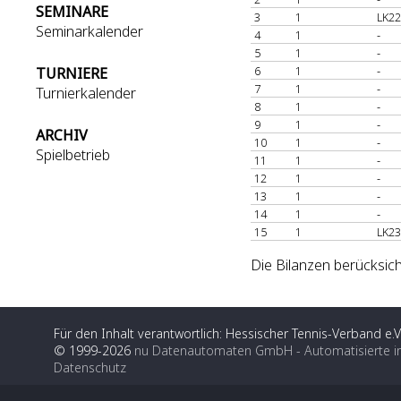
SEMINARE
3
1
LK22
Seminarkalender
4
1
-
5
1
-
6
1
-
TURNIERE
7
1
-
Turnierkalender
8
1
-
9
1
-
ARCHIV
10
1
-
Spielbetrieb
11
1
-
12
1
-
13
1
-
14
1
-
15
1
LK23
Die Bilanzen berücksich
Für den Inhalt verantwortlich: Hessischer Tennis-Verband e.V
© 1999-2026
nu Datenautomaten GmbH - Automatisierte i
Datenschutz