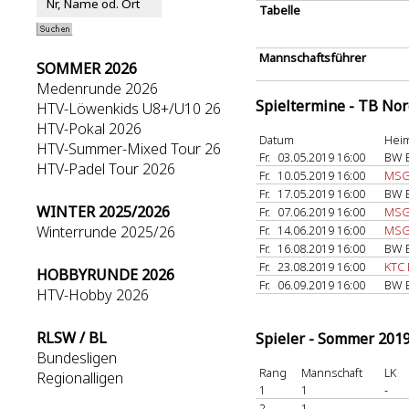
Tabelle
Mannschaftsführer
SOMMER 2026
Medenrunde 2026
Spieltermine - TB No
HTV-Löwenkids U8+/U10 26
HTV-Pokal 2026
Datum
Hei
HTV-Summer-Mixed Tour 26
Fr.
03.05.2019 16:00
BW B
HTV-Padel Tour 2026
Fr.
10.05.2019 16:00
MSG 
Fr.
17.05.2019 16:00
BW B
WINTER 2025/2026
Fr.
07.06.2019 16:00
MSG 
Winterrunde 2025/26
Fr.
14.06.2019 16:00
MSG 
Fr.
16.08.2019 16:00
BW B
Fr.
23.08.2019 16:00
KTC 
HOBBYRUNDE 2026
Fr.
06.09.2019 16:00
BW B
HTV-Hobby 2026
RLSW / BL
Spieler - Sommer 201
Bundesligen
Rang
Mannschaft
LK
Regionalligen
1
1
-
2
1
-