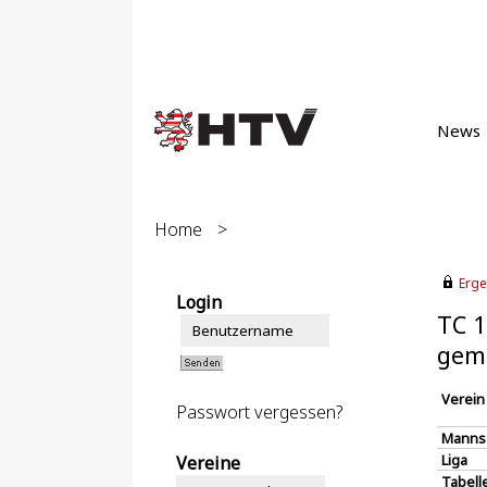
News
Home
>
Erge
Login
TC 1
gemi
Verein
Passwort vergessen?
Manns
Liga
Vereine
Tabell