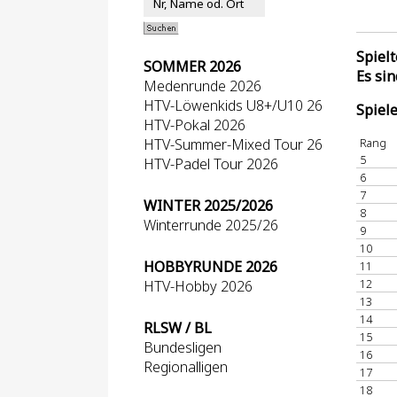
Spiel
SOMMER 2026
Es si
Medenrunde 2026
HTV-Löwenkids U8+/U10 26
Spiel
HTV-Pokal 2026
HTV-Summer-Mixed Tour 26
Rang
5
HTV-Padel Tour 2026
6
7
WINTER 2025/2026
8
Winterrunde 2025/26
9
10
HOBBYRUNDE 2026
11
12
HTV-Hobby 2026
13
14
RLSW / BL
15
Bundesligen
16
Regionalligen
17
18