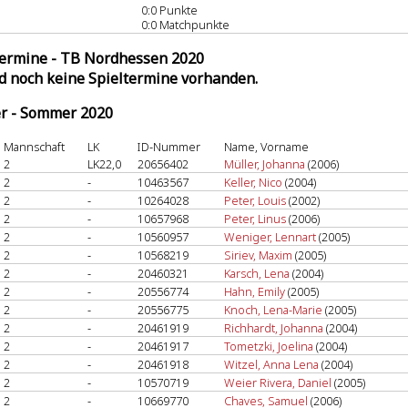
0:0 Punkte
0:0 Matchpunkte
termine - TB Nordhessen 2020
nd noch keine Spieltermine vorhanden.
er - Sommer 2020
Mannschaft
LK
ID-Nummer
Name, Vorname
2
LK22,0
20656402
Müller, Johanna
(2006)
2
-
10463567
Keller, Nico
(2004)
2
-
10264028
Peter, Louis
(2002)
2
-
10657968
Peter, Linus
(2006)
2
-
10560957
Weniger, Lennart
(2005)
2
-
10568219
Siriev, Maxim
(2005)
2
-
20460321
Karsch, Lena
(2004)
2
-
20556774
Hahn, Emily
(2005)
2
-
20556775
Knoch, Lena-Marie
(2005)
2
-
20461919
Richhardt, Johanna
(2004)
2
-
20461917
Tometzki, Joelina
(2004)
2
-
20461918
Witzel, Anna Lena
(2004)
2
-
10570719
Weier Rivera, Daniel
(2005)
2
-
10669770
Chaves, Samuel
(2006)