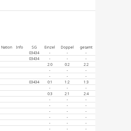
Nation
Info
SG
Einzel
Doppel
gesamt
03434
-
-
-
03434
-
-
-
2:0
0:2
2:2
-
-
-
-
-
-
03434
0:1
1:2
1:3
-
-
-
0:3
2:1
2:4
-
-
-
-
-
-
-
-
-
-
-
-
-
-
-
-
-
-