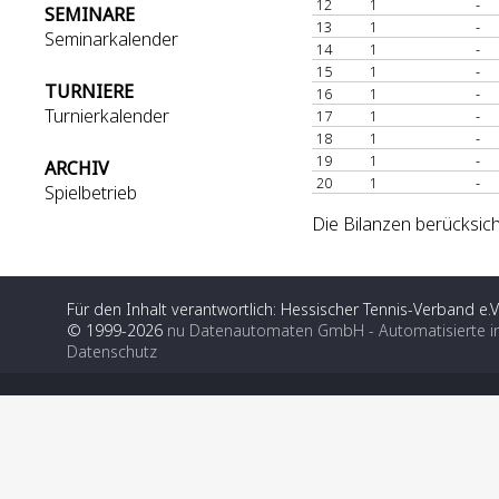
12
1
-
SEMINARE
13
1
-
Seminarkalender
14
1
-
15
1
-
TURNIERE
16
1
-
Turnierkalender
17
1
-
18
1
-
19
1
-
ARCHIV
20
1
-
Spielbetrieb
Die Bilanzen berücksich
Für den Inhalt verantwortlich: Hessischer Tennis-Verband e.V
© 1999-2026
nu Datenautomaten GmbH - Automatisierte i
Datenschutz