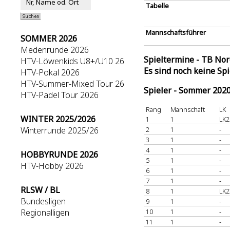
Tabelle
Mannschaftsführer
SOMMER 2026
Medenrunde 2026
Spieltermine - TB No
HTV-Löwenkids U8+/U10 26
Es sind noch keine Sp
HTV-Pokal 2026
HTV-Summer-Mixed Tour 26
Spieler - Sommer 202
HTV-Padel Tour 2026
Rang
Mannschaft
LK
WINTER 2025/2026
1
1
LK2
Winterrunde 2025/26
2
1
-
3
1
-
4
1
-
HOBBYRUNDE 2026
5
1
-
HTV-Hobby 2026
6
1
-
7
1
-
RLSW / BL
8
1
LK2
Bundesligen
9
1
-
Regionalligen
10
1
-
11
1
-