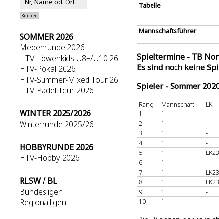
Tabelle
Mannschaftsführer
SOMMER 2026
Medenrunde 2026
Spieltermine - TB No
HTV-Löwenkids U8+/U10 26
Es sind noch keine Sp
HTV-Pokal 2026
HTV-Summer-Mixed Tour 26
Spieler - Sommer 202
HTV-Padel Tour 2026
Rang
Mannschaft
LK
WINTER 2025/2026
1
1
-
Winterrunde 2025/26
2
1
-
3
1
-
4
1
-
HOBBYRUNDE 2026
5
1
LK23
HTV-Hobby 2026
6
1
-
7
1
LK23
RLSW / BL
8
1
LK23
Bundesligen
9
1
-
Regionalligen
10
1
-