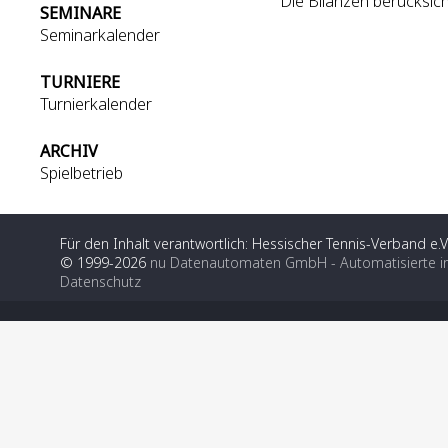
Die Bilanzen berücksich
SEMINARE
Seminarkalender
TURNIERE
Turnierkalender
ARCHIV
Spielbetrieb
Für den Inhalt verantwortlich: Hessischer Tennis-Verband e.V
© 1999-2026
nu Datenautomaten GmbH - Automatisierte i
Datenschutz