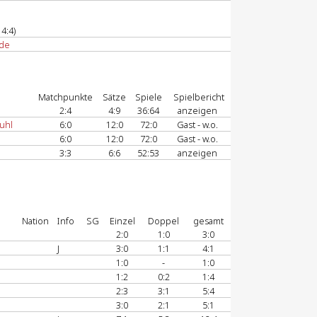
4:4)
de
Matchpunkte
Sätze
Spiele
Spielbericht
2:4
4:9
36:64
anzeigen
uhl
6:0
12:0
72:0
Gast - w.o.
6:0
12:0
72:0
Gast - w.o.
3:3
6:6
52:53
anzeigen
Nation
Info
SG
Einzel
Doppel
gesamt
2:0
1:0
3:0
J
3:0
1:1
4:1
1:0
-
1:0
1:2
0:2
1:4
2:3
3:1
5:4
3:0
2:1
5:1