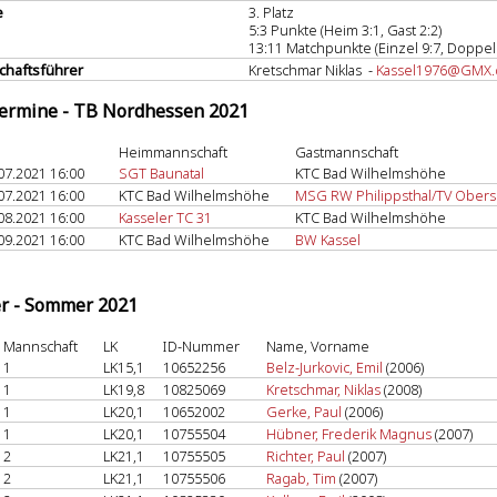
e
3. Platz
5:3 Punkte (Heim 3:1, Gast 2:2)
13:11 Matchpunkte (Einzel 9:7, Doppel 
haftsführer
Kretschmar Niklas -
Kassel1976@GMX.
termine - TB Nordhessen 2021
Heimmannschaft
Gastmannschaft
07.2021 16:00
SGT Baunatal
KTC Bad Wilhelmshöhe
07.2021 16:00
KTC Bad Wilhelmshöhe
MSG RW Philippsthal/TV Obers
08.2021 16:00
Kasseler TC 31
KTC Bad Wilhelmshöhe
09.2021 16:00
KTC Bad Wilhelmshöhe
BW Kassel
er - Sommer 2021
Mannschaft
LK
ID-Nummer
Name, Vorname
1
LK15,1
10652256
Belz-Jurkovic, Emil
(2006)
1
LK19,8
10825069
Kretschmar, Niklas
(2008)
1
LK20,1
10652002
Gerke, Paul
(2006)
1
LK20,1
10755504
Hübner, Frederik Magnus
(2007)
2
LK21,1
10755505
Richter, Paul
(2007)
2
LK21,1
10755506
Ragab, Tim
(2007)