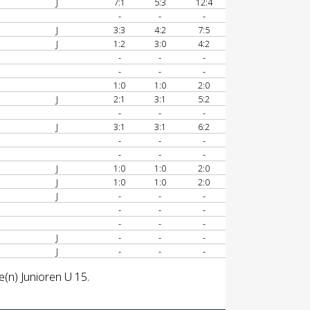
J
7:1
5:3
12:4
-
-
-
J
3:3
4:2
7:5
J
1:2
3:0
4:2
-
-
-
-
-
-
1:0
1:0
2:0
J
2:1
3:1
5:2
-
-
-
J
3:1
3:1
6:2
-
-
-
-
-
-
J
1:0
1:0
2:0
J
1:0
1:0
2:0
J
-
-
-
-
-
-
-
-
-
J
-
-
-
J
-
-
-
e(n) Junioren U 15.