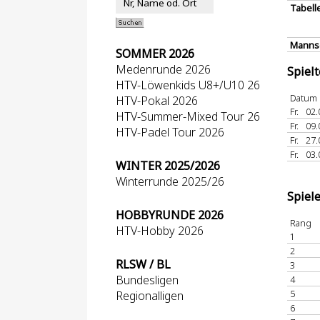
Tabell
Mannsc
SOMMER 2026
Medenrunde 2026
Spiel
HTV-Löwenkids U8+/U10 26
Datum
HTV-Pokal 2026
Fr.
02.
HTV-Summer-Mixed Tour 26
Fr.
09.
HTV-Padel Tour 2026
Fr.
27.
Fr.
03.
WINTER 2025/2026
Winterrunde 2025/26
Spiel
HOBBYRUNDE 2026
Rang
HTV-Hobby 2026
1
2
RLSW / BL
3
Bundesligen
4
5
Regionalligen
6