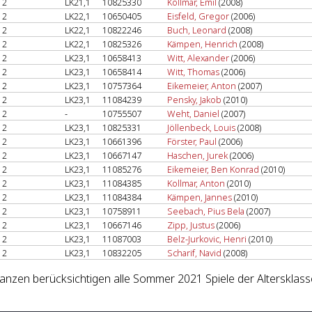
2
LK21,1
10825330
Kollmar, Emil
(2008)
2
LK22,1
10650405
Eisfeld, Gregor
(2006)
2
LK22,1
10822246
Buch, Leonard
(2008)
2
LK22,1
10825326
Kämpen, Henrich
(2008)
2
LK23,1
10658413
Witt, Alexander
(2006)
2
LK23,1
10658414
Witt, Thomas
(2006)
2
LK23,1
10757364
Eikemeier, Anton
(2007)
2
LK23,1
11084239
Pensky, Jakob
(2010)
2
-
10755507
Weht, Daniel
(2007)
2
LK23,1
10825331
Jöllenbeck, Louis
(2008)
2
LK23,1
10661396
Förster, Paul
(2006)
2
LK23,1
10667147
Haschen, Jurek
(2006)
2
LK23,1
11085276
Eikemeier, Ben Konrad
(2010)
2
LK23,1
11084385
Kollmar, Anton
(2010)
2
LK23,1
11084384
Kämpen, Jannes
(2010)
2
LK23,1
10758911
Seebach, Pius Bela
(2007)
2
LK23,1
10667146
Zipp, Justus
(2006)
2
LK23,1
11087003
Belz-Jurkovic, Henri
(2010)
2
LK23,1
10832205
Scharif, Navid
(2008)
lanzen berücksichtigen alle Sommer 2021 Spiele der Altersklass