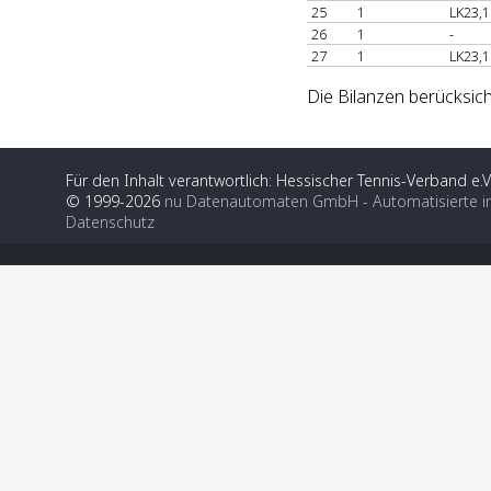
25
1
LK23,1
26
1
-
27
1
LK23,1
Die Bilanzen berücksic
Für den Inhalt verantwortlich: Hessischer Tennis-Verband e.V
© 1999-2026
nu Datenautomaten GmbH - Automatisierte i
Datenschutz