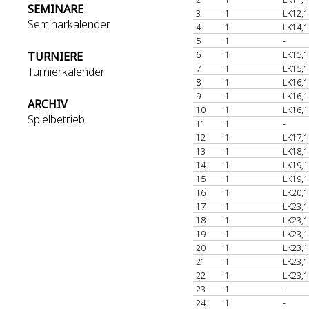
SEMINARE
3
1
LK12,1
Seminarkalender
4
1
LK14,1
5
1
-
6
1
LK15,1
TURNIERE
7
1
LK15,1
Turnierkalender
8
1
LK16,1
9
1
LK16,1
ARCHIV
10
1
LK16,1
Spielbetrieb
11
1
-
12
1
LK17,1
13
1
LK18,1
14
1
LK19,1
15
1
LK19,1
16
1
LK20,1
17
1
LK23,1
18
1
LK23,1
19
1
LK23,1
20
1
LK23,1
21
1
LK23,1
22
1
LK23,1
23
1
-
24
1
-