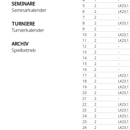
SEMINARE
5
2
LK23,1
Seminarkalender
6
2
LK23,1
7
2
-
8
2
LK23,1
TURNIERE
9
2
-
Turnierkalender
10
2
LK23,1
11
2
LK23,1
ARCHIV
12
2
-
Spielbetrieb
13
2
-
14
2
-
15
2
-
16
2
-
17
2
LK23,1
18
2
LK23,1
19
2
LK23,1
20
2
LK23,1
21
2
-
22
2
LK23,1
23
2
LK23,1
24
2
LK23,1
25
2
LK23,1
26
2
LK23,1