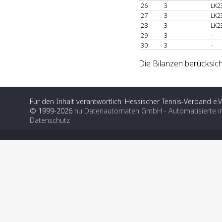
26
3
LK2
27
3
LK2
28
3
LK2
29
3
-
30
3
-
Die Bilanzen berücksich
Für den Inhalt verantwortlich: Hessischer Tennis-Verband e.V
© 1999-2026
nu Datenautomaten GmbH - Automatisierte i
Datenschutz