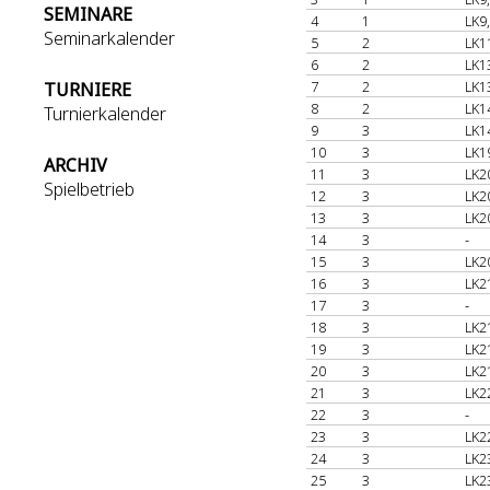
SEMINARE
4
1
LK9
Seminarkalender
5
2
LK1
6
2
LK1
7
2
LK1
TURNIERE
8
2
LK1
Turnierkalender
9
3
LK1
10
3
LK1
ARCHIV
11
3
LK2
Spielbetrieb
12
3
LK2
13
3
LK2
14
3
-
15
3
LK2
16
3
LK2
17
3
-
18
3
LK2
19
3
LK2
20
3
LK2
21
3
LK2
22
3
-
23
3
LK2
24
3
LK2
25
3
LK2