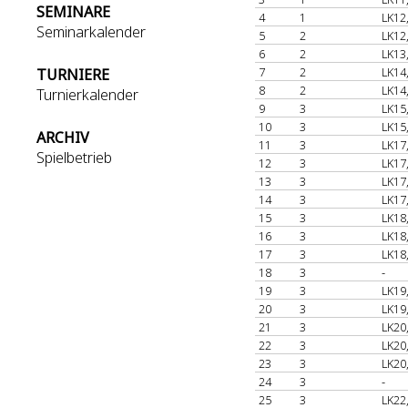
SEMINARE
4
1
LK12
Seminarkalender
5
2
LK12
6
2
LK13
7
2
LK14
TURNIERE
8
2
LK14
Turnierkalender
9
3
LK15
10
3
LK15
ARCHIV
11
3
LK17
Spielbetrieb
12
3
LK17
13
3
LK17
14
3
LK17
15
3
LK18
16
3
LK18
17
3
LK18
18
3
-
19
3
LK19
20
3
LK19
21
3
LK20
22
3
LK20
23
3
LK20
24
3
-
25
3
LK22