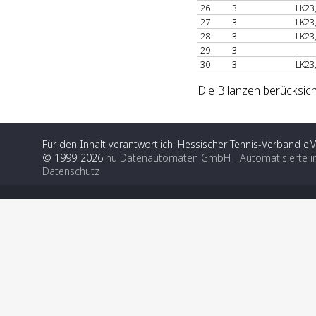
26
3
LK23
27
3
LK23
28
3
LK23
29
3
-
30
3
LK23
Die Bilanzen berücksich
Für den Inhalt verantwortlich: Hessischer Tennis-Verband e.V
© 1999-2026
nu Datenautomaten GmbH - Automatisierte i
Datenschutz