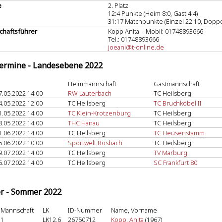
e
2. Platz
12:4 Punkte (Heim 8:0, Gast 4:4)
31:17 Matchpunkte (Einzel 22:10, Doppe
haftsführer
Kopp Anita - Mobil: 01748893666
Tel.: 01748893666
joeani@t-online.de
termine - Landesebene 2022
Heimmannschaft
Gastmannschaft
7.05.2022 14:00
RW Lauterbach
TC Heilsberg
4.05.2022 12:00
TC Heilsberg
TC Bruchköbel II
1.05.2022 14:00
TC Klein-Krotzenburg
TC Heilsberg
8.05.2022 14:00
THC Hanau
TC Heilsberg
1.06.2022 14:00
TC Heilsberg
TC Heusenstamm
5.06.2022 10:00
Sportwelt Rosbach
TC Heilsberg
9.07.2022 14:00
TC Heilsberg
TV Marburg
6.07.2022 14:00
TC Heilsberg
SC Frankfurt 80
er - Sommer 2022
Mannschaft
LK
ID-Nummer
Name, Vorname
1
LK12,6
26750712
Kopp, Anita
(1967)