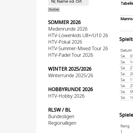
Tabell
Mannsc
SOMMER 2026
Medenrunde 2026
HTV-Löwenkids U8+/U10 26
Spiel
HTV-Pokal 2026
HTV-Summer-Mixed Tour 26
Datum
HTV-Padel Tour 2026
Sa.
0
Sa.
1
Sa.
2
WINTER 2025/2026
Sa.
2
Winterrunde 2025/26
Sa.
1
Sa.
2
HOBBYRUNDE 2026
Sa.
0
HTV-Hobby 2026
Sa.
1
RLSW / BL
Spiel
Bundesligen
Regionalligen
Rang
1