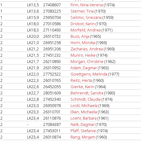
1
LK13,5
27408607
Finn, Nina-Verena
(1974)
1
LK13,6
27083225
Sterner, Tina
(1970)
1
LK15,9
25950704
Selimic, Snezana
(1959)
2
LK18,0
27010586
Drobot, Karin
(1970)
2
LK18,3
27110493
Morfeld, Andrea
(1971)
2
LK20,0
26510732
Buss, Anja
(1965)
2
LK21,0
26951258
Horn, Monika
(1969)
2
LK21,2
26951206
Zacharias, Andrea
(1969)
2
LK21,5
27451232
Munro, Heike
(1974)
2
LK21,7
26210893
Morgan, Christine
(1962)
2
LK21,9
26310952
Adam, Dagmar
(1963)
2
LK22,0
27752522
Goettgens, Melinda
(1977)
2
LK22,3
26010765
Reitz, Herta
(1960)
2
LK22,6
26452055
Gierke, Karin
(1964)
2
LK22,7
28051609
Behrendt, Sandra
(1980)
2
LK22,8
27452340
Schmidt, Claudia
(1974)
2
LK23,0
26950978
Lockl, Michaela
(1969)
2
LK23,3
26310701
Illian, Michaela
(1963)
2
LK23,4
26110876
Loehr, Barbara
(1961)
2
-
27084387
Nelk, Dagmar
(1970)
2
LK23,4
27453011
Pfaff, Stefanie
(1974)
2
LK23,4
26010874
Rang, Mirijam
(1960)