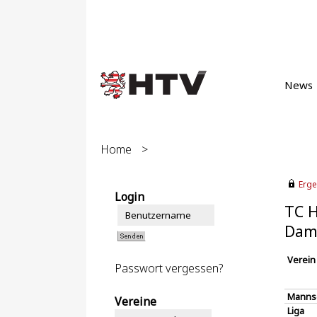
News
Home
>
Erge
Login
TC H
Dam
Verein
Passwort vergessen?
Manns
Vereine
Liga