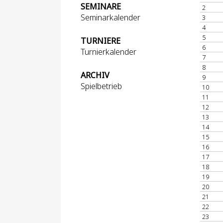
SEMINARE
2
Seminarkalender
3
4
5
TURNIERE
6
Turnierkalender
7
8
ARCHIV
9
Spielbetrieb
10
11
12
13
14
15
16
17
18
19
20
21
22
23