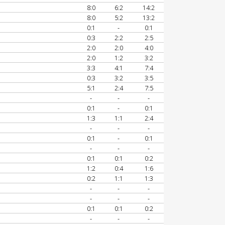
8:0
6:2
14:2
8:0
5:2
13:2
0:1
-
0:1
0:3
2:2
2:5
2:0
2:0
4:0
2:0
1:2
3:2
3:3
4:1
7:4
0:3
3:2
3:5
5:1
2:4
7:5
-
-
-
0:1
-
0:1
1:3
1:1
2:4
-
-
-
0:1
-
0:1
-
-
-
0:1
0:1
0:2
1:2
0:4
1:6
0:2
1:1
1:3
-
-
-
-
-
-
0:1
0:1
0:2
-
-
-