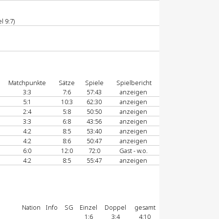
l 9:7)
Matchpunkte
Sätze
Spiele
Spielbericht
3:3
7:6
57:43
anzeigen
5:1
10:3
62:30
anzeigen
2:4
5:8
50:50
anzeigen
3:3
6:8
43:56
anzeigen
4:2
8:5
53:40
anzeigen
4:2
8:6
50:47
anzeigen
6:0
12:0
72:0
Gast - w.o.
4:2
8:5
55:47
anzeigen
Nation
Info
SG
Einzel
Doppel
gesamt
1:6
3:4
4:10