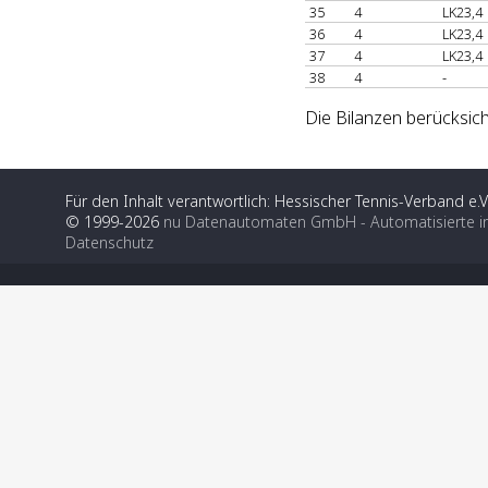
35
4
LK23,4
36
4
LK23,4
37
4
LK23,4
38
4
-
Die Bilanzen berücksich
Für den Inhalt verantwortlich: Hessischer Tennis-Verband e.V
© 1999-2026
nu Datenautomaten GmbH - Automatisierte i
Datenschutz