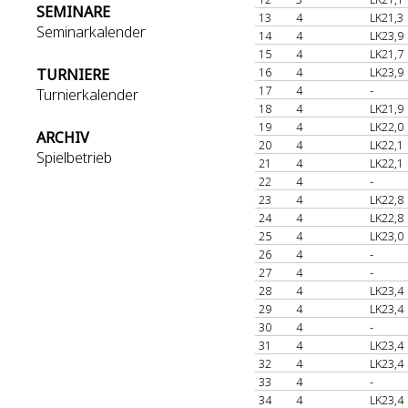
SEMINARE
13
4
LK21,3
Seminarkalender
14
4
LK23,9
15
4
LK21,7
16
4
LK23,9
TURNIERE
17
4
-
Turnierkalender
18
4
LK21,9
19
4
LK22,0
ARCHIV
20
4
LK22,1
Spielbetrieb
21
4
LK22,1
22
4
-
23
4
LK22,8
24
4
LK22,8
25
4
LK23,0
26
4
-
27
4
-
28
4
LK23,4
29
4
LK23,4
30
4
-
31
4
LK23,4
32
4
LK23,4
33
4
-
34
4
LK23,4