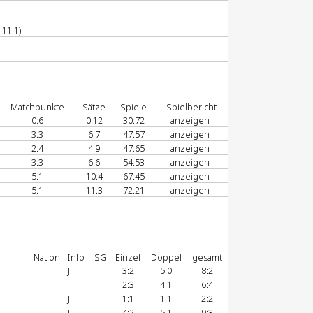
 11:1)
Matchpunkte
Sätze
Spiele
Spielbericht
0:6
0:12
30:72
anzeigen
3:3
6:7
47:57
anzeigen
2:4
4:9
47:65
anzeigen
3:3
6:6
54:53
anzeigen
5:1
10:4
67:45
anzeigen
5:1
11:3
72:21
anzeigen
Nation
Info
SG
Einzel
Doppel
gesamt
J
3:2
5:0
8:2
2:3
4:1
6:4
J
1:1
1:1
2:2
J
4:2
5:1
9:3