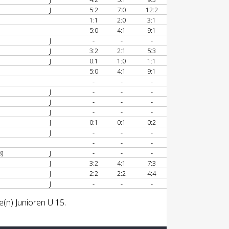
J
5:2
7:0
12:2
1:1
2:0
3:1
5:0
4:1
9:1
J
-
-
-
J
3:2
2:1
5:3
J
0:1
1:0
1:1
5:0
4:1
9:1
-
-
-
J
-
-
-
J
-
-
-
J
-
-
-
J
0:1
0:1
0:2
J
-
-
-
-
-
-
)
J
-
-
-
J
3:2
4:1
7:3
J
2:2
2:2
4:4
J
-
-
-
e(n) Junioren U 15.