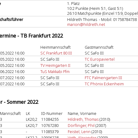
e
1. Platz
10:2 Punkte (Heim 5:1, Gast 5:1)
26:10 Matchpunkte (Einzel 15:9, Doppel
haftsführer
Hildreth Thomas - Mobil: 01758784738
marion@hildreth.net
termine - TB Frankfurt 2022
Heimmannschaft
Gastmannschaft
.05.2022 16:00
SC Frankfurt 80 III
SC SaFo III
.05.2022 16:00
SC SaFo III
TC Europaviertel
.05.2022 16:00
TV Heimgarten II
SC SaFo III
.06.2022 16:00
TuS Makkabi Ffm
SC SaFo III
.07.2022 16:00
SC SaFo III
FTC Palmengarten III
.07.2022 16:00
SC SaFo III
TC Phönix Eckenheim
er - Sommer 2022
Mannschaft
LK
ID-Nummer
Name, Vorname
3
LK20,2
11084255
Hildreth, Thomas
(2010)
3
LK20,7
10767280
Dörflinger, Phil
(2007)
3
-
11085379
Feistel, Lenn
(2010)
3
LK22,2
10906228
Veth, Alexander
(2009)