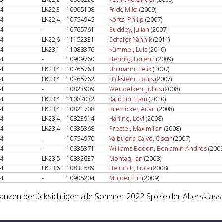
4
LK22,3
10905108
Frick, Mika
(2009)
4
LK22,4
10754945
Kortz, Philip
(2007)
4
-
10765761
Buckley, Julian
(2007)
4
LK22,6
11152331
Schäfer, Yannik
(2011)
4
LK23,1
11088376
Kümmel, Luis
(2010)
4
-
10909760
Hennig, Lorenz
(2009)
4
LK23,4
10765763
Uhlmann, Felix
(2007)
4
LK23,4
10765762
Hickstein, Louis
(2007)
4
-
10823909
Wendelken, Julius
(2008)
4
LK23,4
11087032
Kauczor, Liam
(2010)
4
LK23,4
10821708
Bremicker, Arian
(2008)
4
LK23,4
10823914
Harling, Levi
(2008)
4
LK23,4
10835368
Prestel, Maximilian
(2008)
4
-
10754970
Valbuena Calvo, Oscar
(2007)
4
-
10835371
Williams Bedon, Benjamin Andrés
(2008
4
LK23,5
10832637
Montag, Jan
(2008)
4
LK23,6
10832589
Heinrich, Luca
(2008)
4
-
10905204
Mulder, Fin
(2009)
lanzen berücksichtigen alle Sommer 2022 Spiele der Altersklass