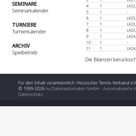
SEMINARE
4
1
LK22
Seminarkalender
5
1
-
6
1
LK23
7
1
LK23
TURNIERE
8
1
LK23
Turnierkalender
9
1
LK24
10
1
-
ARCHIV
11
1
LK24
Spielbetrieb
Die Bilanzen berücksic
Für den Inhalt verantwortlich: Hessischer Tennis-Verband e.V
© 1999-2026
nu Datenautomaten GmbH - Automatisierte i
Datenschutz