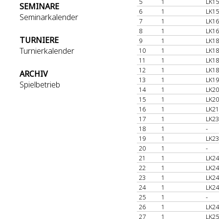
5
1
LK15
SEMINARE
6
1
LK15
Seminarkalender
7
1
LK16
8
1
LK16
TURNIERE
9
1
LK18
Turnierkalender
10
1
LK18
11
1
LK18
12
1
LK18
ARCHIV
13
1
LK19
Spielbetrieb
14
1
LK20
15
1
LK20
16
1
LK21
17
1
LK23
18
1
-
19
1
LK23
20
1
-
21
1
LK24
22
1
LK24
23
1
LK24
24
1
LK24
25
1
-
26
1
LK24
27
1
LK25