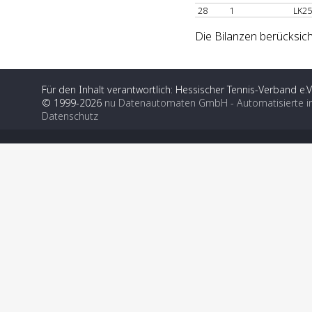
28
1
LK25
Die Bilanzen berücksich
Für den Inhalt verantwortlich: Hessischer Tennis-Verband e.V
© 1999-2026
nu Datenautomaten GmbH - Automatisierte i
Datenschutz