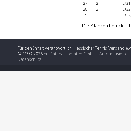
27
2
LK21
28
2
LK22
29
2
LK22
Die Bilanzen berücksich
Für den Inhalt verantwortlich: Hessischer Tennis-Verband e.V
© 1999-2026
nu Datenautomaten GmbH - Automatisierte i
Datenschutz