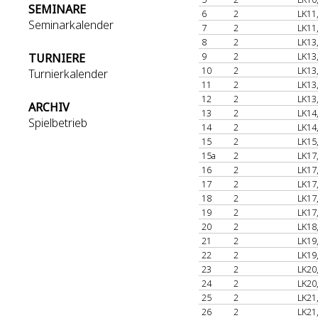
SEMINARE
6
2
LK11
Seminarkalender
7
2
LK11
8
2
LK13
9
2
LK13
TURNIERE
10
2
LK13
Turnierkalender
11
2
LK13
12
2
LK13
ARCHIV
13
2
LK14
Spielbetrieb
14
2
LK14
15
2
LK15
15a
2
LK17
16
2
LK17
17
2
LK17
18
2
LK17
19
2
LK17
20
2
LK18
21
2
LK19
22
2
LK19
23
2
LK20
24
2
LK20
25
2
LK21
26
2
LK21