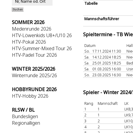
Tabelle
Mannschaftsführer
SOMMER 2026
Medenrunde 2026
Spieltermine - TB Wi
HTV-Löwenkids U8+/U10 26
HTV-Pokal 2026
Datum
Hal
HTV-Summer-Mixed Tour 26
So.
17.11.2024 11:30
Ni
HTV-Padel Tour 2026
Sa.
14.12.2024 18:25
Ni
Sa.
25.01.2025 18:25
Ba
WINTER 2025/2026
Sa.
01.03.2025 16:00
Usi
Winterrunde 2025/26
So.
23.03.2025 16:30
Nie
HOBBYRUNDE 2026
Spieler - Winter 2024
HTV-Hobby 2026
Rang
Mannschaft
LK
1
1
LK8,
RLSW / BL
2
1
LK9,
Bundesligen
3
2
LK10
Regionalligen
4
2
LK10
5
2
LK10