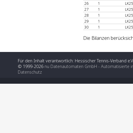
26
1
LK25
27
1
LK25
28
1
LK25
29
1
LK25
30
1
LK25
Die Bilanzen berücksich
Für den Inhalt verantwortlich: Hessischer Tennis-Verband e.V
© 1999-2026
nu Datenautomaten GmbH - Automatisierte i
Datenschutz