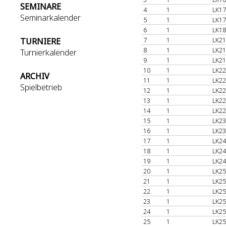
SEMINARE
4
1
LK17
Seminarkalender
5
1
LK17
6
1
LK18
7
1
LK21
TURNIERE
8
1
LK21
Turnierkalender
9
1
LK21
10
1
LK22
ARCHIV
11
1
LK22
Spielbetrieb
12
1
LK22
13
1
LK22
14
1
LK22
15
1
LK23
16
1
LK23
17
1
LK24
18
1
LK24
19
1
LK24
20
1
LK25
21
1
LK25
22
1
LK25
23
1
LK25
24
1
LK25
25
1
LK25