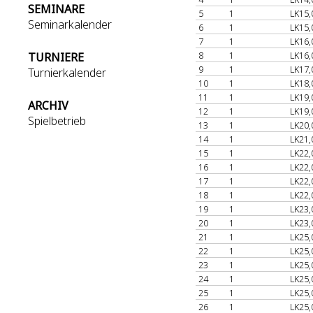
SEMINARE
5
1
LK15,
Seminarkalender
6
1
LK15,
7
1
LK16,
8
1
LK16,
TURNIERE
9
1
LK17,
Turnierkalender
10
1
LK18,
11
1
LK19,
ARCHIV
12
1
LK19,
Spielbetrieb
13
1
LK20,
14
1
LK21,
15
1
LK22,
16
1
LK22,
17
1
LK22,
18
1
LK22,
19
1
LK23,
20
1
LK23,
21
1
LK25,
22
1
LK25,
23
1
LK25,
24
1
LK25,
25
1
LK25,
26
1
LK25,