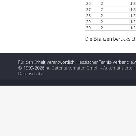
26
2
LK2
27
2
LK2
28
2
LK2
29
2
LK2
30
2
LK2
Die Bilanzen berücksich
Für den Inhalt verantwortlich: Hessischer Tennis-Verband e.V
© 1999-2026
nu Datenautomaten GmbH - Automatisierte i
Datenschutz