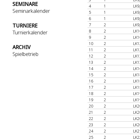
SEMINARE
4
1
LK9
Seminarkalender
5
1
LK9
6
1
LK9
7
2
LK9
TURNIERE
8
2
LK1
Turnierkalender
9
2
LK1
10
2
LK1
ARCHIV
11
2
LK1
Spielbetrieb
12
2
LK1
13
2
LK1
14
2
LK1
15
2
LK1
16
2
LK1
17
2
LK1
18
2
LK1
19
2
LK1
20
2
LK2
21
2
LK2
22
2
LK2
23
2
LK2
24
2
LK2
25
2
LK2