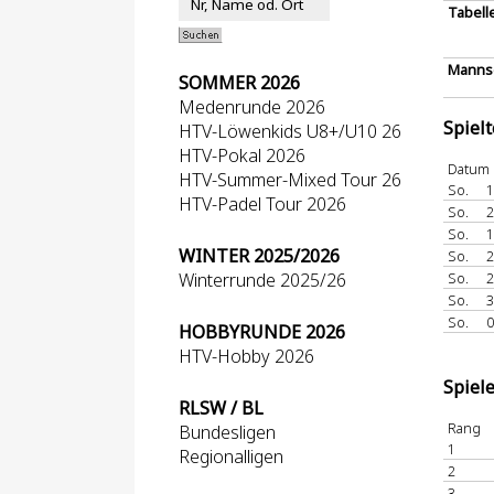
Tabell
Mannsc
SOMMER 2026
Medenrunde 2026
Spiel
HTV-Löwenkids U8+/U10 26
HTV-Pokal 2026
Datum
HTV-Summer-Mixed Tour 26
So.
1
HTV-Padel Tour 2026
So.
2
So.
1
WINTER 2025/2026
So.
2
Winterrunde 2025/26
So.
2
So.
3
So.
0
HOBBYRUNDE 2026
HTV-Hobby 2026
Spiel
RLSW / BL
Rang
Bundesligen
1
Regionalligen
2
3