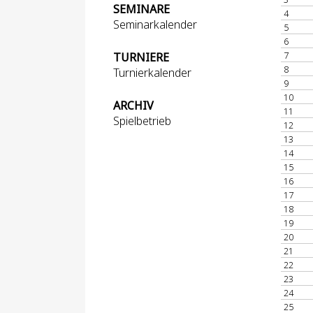
SEMINARE
4
Seminarkalender
5
6
7
TURNIERE
8
Turnierkalender
9
10
ARCHIV
11
Spielbetrieb
12
13
14
15
16
17
18
19
20
21
22
23
24
25