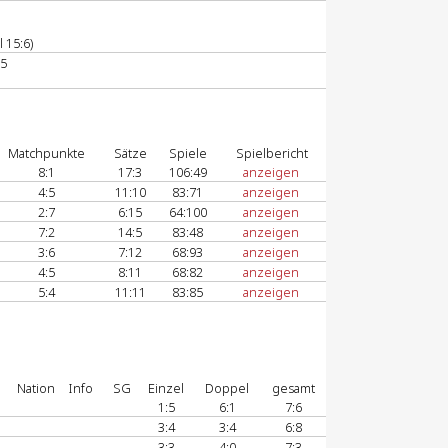
 15:6)
65
Matchpunkte
Sätze
Spiele
Spielbericht
8:1
17:3
106:49
anzeigen
4:5
11:10
83:71
anzeigen
2:7
6:15
64:100
anzeigen
7:2
14:5
83:48
anzeigen
3:6
7:12
68:93
anzeigen
4:5
8:11
68:82
anzeigen
5:4
11:11
83:85
anzeigen
Nation
Info
SG
Einzel
Doppel
gesamt
1:5
6:1
7:6
3:4
3:4
6:8
3:3
4:0
7:3