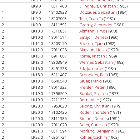
1
LK9,0
18311400
Ellinghaus, Christian
(1983)
1
LK9,0
18402938
Dotzauer, Sebastian
(1984)
1
LK9,0
18207003
Tran, Tuan-Tu
(1982)
2
LK9,0
18111592
Czerny, Alexander
(1981)
2
LK10,0
17310857
Altmann, Timo
(1973)
2
LK10,0
18011514
Smajdli, Dénes
(1980)
2
LK12,0
18203110
Friesen, Tjark
(1982)
2
LK12,0
17011028
Altmann, Heiko
(1970)
2
LK13,0
16911007
Korpa, Kristjan
(1969)
2
LK13,0
18303849
Werner, Sebastian
(1983)
2
LK16,0
18451528
Erk, Johannes
(1984)
2
LK18,0
16311407
Schneider, Ralf
(1963)
2
LK18,0
16640548
Lauer, Frank
(1966)
2
LK18,0
18011332
Freisler, Peter
(1980)
2
LK19,0
17356509
Runkel, Steffen
(1973)
2
LK19,0
17211223
Born, Mike
(1972)
2
LK20,0
17953628
Sajonz, Christian
(1979)
2
LK20,0
17102436
Röder, Thorsten
(1971)
2
LK20,0
18111385
Steiner, Dennis
(1981)
2
LK20,0
17011070
Suter, Christian
(1970)
2
LK21,0
18311594
Morlang, Benjamin
(1983)
2
LK22,0
16351724
Köhler, Joachim
(1963)