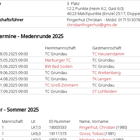
e
3. Platz
12:2 Punkte (Heim 6:2, Gast 6:0)
40:23 Matchpunkte (Einzel 25:17, Doppel
haftsführer
Fingerhut Christian - Mobil: 017151307
christianfingerhut@gmx.de
termine - Medenrunde 2025
Heimmannschaft
Gastmannschaft
8.05.2025 09:00
TC Gründau
TC Heusenstamm
5.05.2025 09:00
Marburger TC
TC Gründau
5.06.2025 09:00
BW Bad Soden
TC Gründau
9.06.2025 09:00
TC Gründau
TC Wettenberg
4.08.2025 09:00
TC Gründau
TK Langen
1.08.2025 09:00
TC Groß-Zimmern
TC Gründau
7.09.2025 09:00
TC Gründau
ST Lohfelden
er - Sommer 2025
Mannschaft
LK
ID-Nummer
Name, Vorname
1
LK7,0
18003533
Fingerhut, Christian
(1980)
1
LK9,0
18111573
Gross, Tobias
(1981)
1
LK9,0
18011603
Morlang, Andreas
(1980)