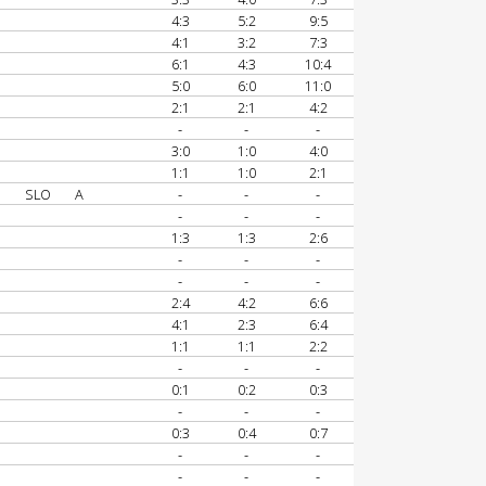
4:3
5:2
9:5
4:1
3:2
7:3
6:1
4:3
10:4
5:0
6:0
11:0
2:1
2:1
4:2
-
-
-
3:0
1:0
4:0
1:1
1:0
2:1
SLO
A
-
-
-
-
-
-
1:3
1:3
2:6
-
-
-
-
-
-
2:4
4:2
6:6
4:1
2:3
6:4
1:1
1:1
2:2
-
-
-
0:1
0:2
0:3
-
-
-
0:3
0:4
0:7
-
-
-
-
-
-