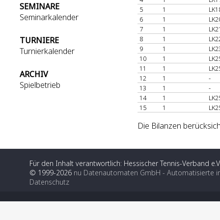
SEMINARE
5
1
LK1
Seminarkalender
6
1
LK2
7
1
LK2
8
1
LK2
TURNIERE
9
1
LK2
Turnierkalender
10
1
LK2
11
1
LK2
ARCHIV
12
1
-
Spielbetrieb
13
1
-
14
1
LK2
15
1
LK2
Die Bilanzen berücksich
Für den Inhalt verantwortlich: Hessischer Tennis-Verband e.V
© 1999-2026
nu Datenautomaten GmbH - Automatisierte i
Datenschutz