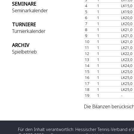
SEMINARE
4
1
LK15,0
Seminarkalender
5
1
LK19,0
6
1
LK20,0
7
1
LK20,0
TURNIERE
8
1
LK21,0
Turnierkalender
9
1
LK21,0
10
1
LK21,0
ARCHIV
11
1
LK21,0
Spielbetrieb
12
1
LK22,0
13
1
LK23,0
14
1
LK24,0
15
1
LK25,0
16
1
LK25,0
17
1
LK25,0
18
1
LK25,0
19
1
-
Die Bilanzen berücksich
Für den Inhalt verantwortlich: Hessischer Tennis-Verband e.V