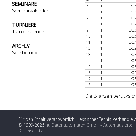
SEMINARE
5
1
LK1
Seminarkalender
6
1
LK1
7
1
LK1
8
1
LK1
TURNIERE
9
1
LK2
Turnierkalender
10
1
LK2
11
1
LK2
ARCHIV
12
1
LK2
Spielbetrieb
13
1
LK2
14
1
LK2
15
1
LK2
16
1
LK2
17
1
LK2
18
1
LK2
Die Bilanzen berücksich
Für den Inhalt verantwortlich: Hessischer Tennis-Verband e.V
© 1999-2026
nu Datenautomaten GmbH - Automatisierte i
Datenschutz