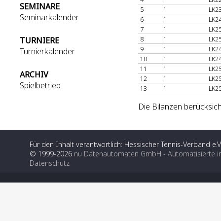
SEMINARE
5
1
LK23
Seminarkalender
6
1
LK24
7
1
LK25
8
1
LK25
TURNIERE
9
1
LK24
Turnierkalender
10
1
LK24
11
1
LK25
ARCHIV
12
1
LK25
Spielbetrieb
13
1
LK25
Die Bilanzen berücksic
Für den Inhalt verantwortlich: Hessischer Tennis-Verband e.V
© 1999-2026
nu Datenautomaten GmbH - Automatisierte i
Datenschutz