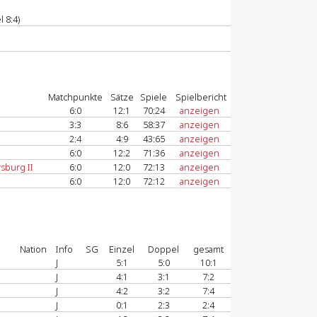
 8:4)
Matchpunkte
Sätze
Spiele
Spielbericht
6:0
12:1
70:24
anzeigen
3:3
8:6
58:37
anzeigen
2:4
4:9
43:65
anzeigen
6:0
12:2
71:36
anzeigen
sburg II
6:0
12:0
72:13
anzeigen
6:0
12:0
72:12
anzeigen
Nation
Info
SG
Einzel
Doppel
gesamt
J
5:1
5:0
10:1
J
4:1
3:1
7:2
J
4:2
3:2
7:4
J
0:1
2:3
2:4