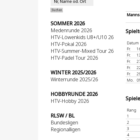
Mannsc
SOMMER 2026
Medenrunde 2026
Spiel
HTV-Löwenkids U8+/U10 26
Datum
HTV-Pokal 2026
Fr.
1
HTV-Summer-Mixed Tour 26
Fr.
1
HTV-Padel Tour 2026
Fr.
2
Fr.
2
WINTER 2025/2026
Fr.
2
Winterrunde 2025/26
Mo.
0
HOBBYRUNDE 2026
Spiel
HTV-Hobby 2026
Rang
RLSW / BL
1
Bundesligen
2
3
Regionalligen
4