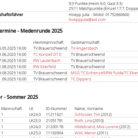
9:3 Punkte (Heim 6:0, Gast 3:3)
25:11 Matchpunkte (Einzel 17:7, Doppel
haftsführer
Hoepp Julia - Mobil: 01752660600
hoeppjulia@aol.com
termine - Medenrunde 2025
Heimmannschaft
Gastmannschaft
6.05.2025 16:00
TV Brauerschwend
TV Angersbach
3.06.2025 16:00
TC Künzell DT II
TV Brauerschwend
7.06.2025 16:00
RW Lauterbach
TV Brauerschwend
2.08.2025 16:00
RW Eiterfeld
TV Brauerschwend
9.08.2025 16:00
TV Brauerschwend
MSG TC Eichenzell/RW Fulda/TC Eber
1.09.2025 16:00
TV Brauerschwend
TC Dipperz
er - Sommer 2025
Mannschaft
LK
ID-Nummer
Name, Vorname
1
LK24,0
11211621
Schlosser, Tim
(2012)
1
LK23,0
21051791
Roth, Lina
(2010)
1
LK24,0
21200178
Hildebrand, Mira Lorene
(2012)
1
LK25,0
11163904
Wöll, Marvin
(2011)