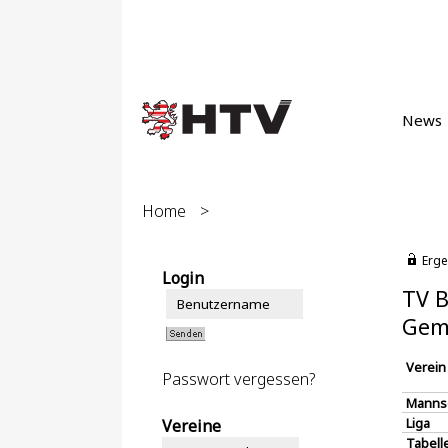
News
Home
>
Erge
Login
TV B
Gem
Verein
Passwort vergessen?
Manns
Liga
Vereine
Tabell