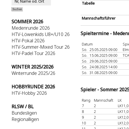
Tabelle
Mannschaftsführer
SOMMER 2026
Medenrunde 2026
Spieltermine - Meden
HTV-Löwenkids U8+/U10 26
HTV-Pokal 2026
Datum
Spi
HTV-Summer-Mixed Tour 26
So.
25.05.2025 09:00
El
HTV-Padel Tour 2026
So.
15.06.2025 09:00
TC
So.
29.06.2025 09:00
WINTER 2025/2026
So.
24.08.2025 14:00
Winterrunde 2025/26
So.
31.08.2025 09:00
HOBBYRUNDE 2026
Spieler - Sommer 202
HTV-Hobby 2026
Rang
Mannschaft
LK
7
2
LK11,0
RLSW / BL
8
2
LK11,0
Bundesligen
9
2
LK12,0
Regionalligen
10
2
LK12,0
11
2
LK12,0