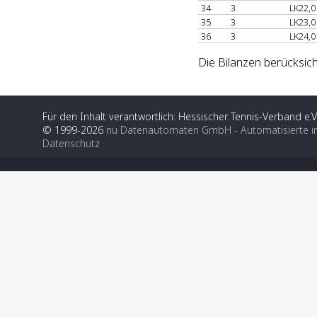
34
3
LK22,0
35
3
LK23,0
36
3
LK24,0
Die Bilanzen berücksich
Für den Inhalt verantwortlich: Hessischer Tennis-Verband e.V
© 1999-2026
nu Datenautomaten GmbH - Automatisierte i
Datenschutz