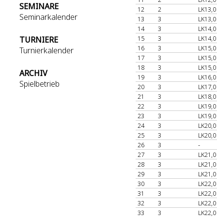
SEMINARE
12
2
LK13,0
Seminarkalender
13
3
LK13,0
14
3
LK14,0
15
3
LK14,0
TURNIERE
16
3
LK15,0
Turnierkalender
17
3
LK15,0
18
3
LK15,0
ARCHIV
19
3
LK16,0
Spielbetrieb
20
3
LK17,0
21
3
LK18,0
22
3
LK19,0
23
3
LK19,0
24
3
LK20,0
25
3
LK20,0
26
3
-
27
3
LK21,0
28
3
LK21,0
29
3
LK21,0
30
3
LK22,0
31
3
LK22,0
32
3
LK22,0
33
3
LK22,0