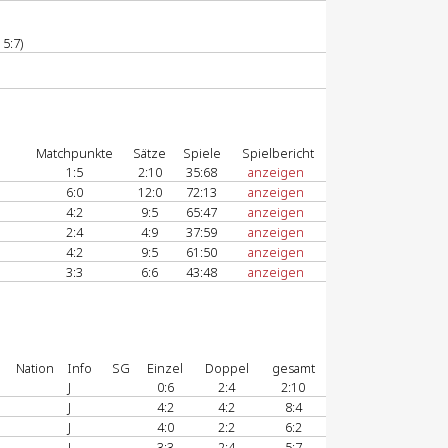
5:7)
Matchpunkte
Sätze
Spiele
Spielbericht
1:5
2:10
35:68
anzeigen
6:0
12:0
72:13
anzeigen
4:2
9:5
65:47
anzeigen
2:4
4:9
37:59
anzeigen
4:2
9:5
61:50
anzeigen
3:3
6:6
43:48
anzeigen
Nation
Info
SG
Einzel
Doppel
gesamt
J
0:6
2:4
2:10
J
4:2
4:2
8:4
J
4:0
2:2
6:2
J
3:3
2:4
5:7