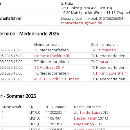
e
3. Platz
7:5 Punkte (Heim 4:2, Gast 3:3)
16:20 Matchpunkte (Einzel 11:13, Doppel 
haftsführer
Dessau Noah - Mobil: 015758256304
thomasdessau@web.de
termine - Medenrunde 2025
Heimmannschaft
Gastmannschaft
05.2025 16:00
TC Niederdorfelden
TV Heimgarten
05.2025 16:00
Eintracht Frankfurt III
TC Niederdorfelden
06.2025 16:00
TC Niederdorfelden
THC Hanau
06.2025 16:00
SC Frankfurt 80 IV
TC Niederdorfelden
08.2025 16:00
TC Niederdorfelden
TC Phönix Eckenheim
09.2025 16:00
MSG TC Nidda/TC Hungen
TC Niederdorfelden
er - Sommer 2025
Mannschaft
LK
ID-Nummer
Name, Vorname
1
LK19,0
11202235
Zurheide, Luis
(2012)
1
LK21,0
11087901
Dessau, Noah
(2010)
1
LK21,0
11205393
May, Henry
(2012)
1
LK22,0
11096495
Appel, Leon
(2010)