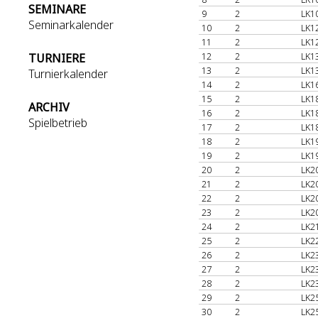
SEMINARE
9
2
LK1
Seminarkalender
10
2
LK1
11
2
LK1
12
2
LK1
TURNIERE
13
2
LK1
Turnierkalender
14
2
LK1
15
2
LK1
ARCHIV
16
2
LK1
Spielbetrieb
17
2
LK1
18
2
LK1
19
2
LK1
20
2
LK2
21
2
LK2
22
2
LK2
23
2
LK2
24
2
LK2
25
2
LK2
26
2
LK2
27
2
LK2
28
2
LK2
29
2
LK2
30
2
LK2