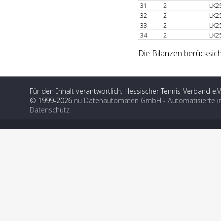
31
2
LK2
32
2
LK2
33
2
LK2
34
2
LK2
Die Bilanzen berücksich
Für den Inhalt verantwortlich: Hessischer Tennis-Verband e.V
© 1999-2026
nu Datenautomaten GmbH - Automatisierte i
Datenschutz