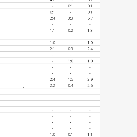
-
0:1
0:1
0:1
-
0:1
2:4
3:3
5:7
-
-
-
1:1
0:2
1:3
-
-
-
1:0
-
1:0
2:1
0:3
2:4
-
-
-
-
1:0
1:0
-
-
-
-
-
-
2:4
1:5
3:9
J
2:2
0:4
2:6
-
-
-
-
-
-
-
-
-
-
-
-
-
-
-
-
-
-
-
-
-
1:0
0:1
1:1