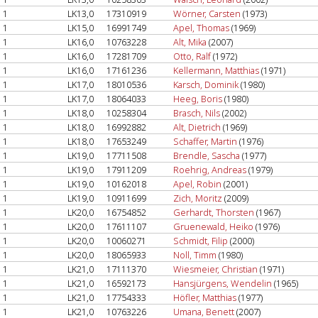
1
LK13,0
17310919
Wörner, Carsten
(1973)
1
LK15,0
16991749
Apel, Thomas
(1969)
1
LK16,0
10763228
Alt, Mika
(2007)
1
LK16,0
17281709
Otto, Ralf
(1972)
1
LK16,0
17161236
Kellermann, Matthias
(1971)
1
LK17,0
18010536
Karsch, Dominik
(1980)
1
LK17,0
18064033
Heeg, Boris
(1980)
1
LK18,0
10258304
Brasch, Nils
(2002)
1
LK18,0
16992882
Alt, Dietrich
(1969)
1
LK18,0
17653249
Schaffer, Martin
(1976)
1
LK19,0
17711508
Brendle, Sascha
(1977)
1
LK19,0
17911209
Roehrig, Andreas
(1979)
1
LK19,0
10162018
Apel, Robin
(2001)
1
LK19,0
10911699
Zich, Moritz
(2009)
1
LK20,0
16754852
Gerhardt, Thorsten
(1967)
1
LK20,0
17611107
Gruenewald, Heiko
(1976)
1
LK20,0
10060271
Schmidt, Filip
(2000)
1
LK20,0
18065933
Noll, Timm
(1980)
1
LK21,0
17111370
Wiesmeier, Christian
(1971)
1
LK21,0
16592173
Hansjürgens, Wendelin
(1965)
1
LK21,0
17754333
Höfler, Matthias
(1977)
1
LK21,0
10763226
Umana, Benett
(2007)