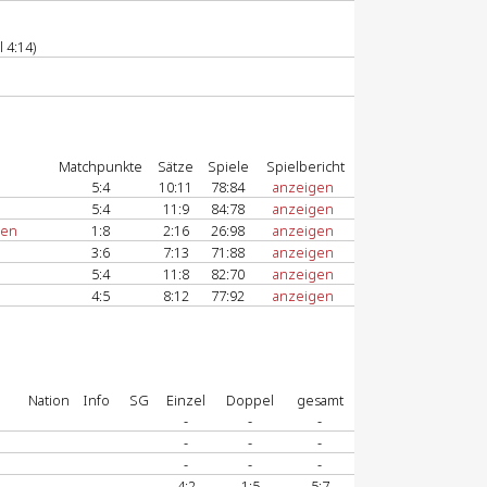
 4:14)
Matchpunkte
Sätze
Spiele
Spielbericht
5:4
10:11
78:84
anzeigen
5:4
11:9
84:78
anzeigen
sen
1:8
2:16
26:98
anzeigen
3:6
7:13
71:88
anzeigen
5:4
11:8
82:70
anzeigen
4:5
8:12
77:92
anzeigen
Nation
Info
SG
Einzel
Doppel
gesamt
-
-
-
-
-
-
-
-
-
4:2
1:5
5:7