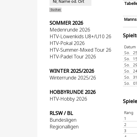
Tabell
Mannsc
SOMMER 2026
Medenrunde 2026
Spiel
HTV-Löwenkids U8+/U10 26
HTV-Pokal 2026
Datum
HTV-Summer-Mixed Tour 26
So.
25
HTV-Padel Tour 2026
So.
15
So.
29
WINTER 2025/2026
So.
24
Winterrunde 2025/26
So.
31
So.
07
HOBBYRUNDE 2026
HTV-Hobby 2026
Spiel
RLSW / BL
Rang
1
Bundesligen
2
Regionalligen
3
4