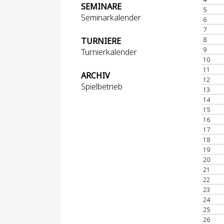
SEMINARE
5
Seminarkalender
6
7
8
TURNIERE
9
Turnierkalender
10
11
ARCHIV
12
Spielbetrieb
13
14
15
16
17
18
19
20
21
22
23
24
25
26