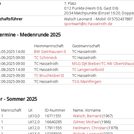
e
7. Platz
0:12 Punkte (Heim 0:6, Gast 0:6)
20:34 Matchpunkte (Einzel 16:20, Doppel
haftsführer
Walsch Leonard - Mobil: 015732437887
sportwart@tc-hasselroth.de
termine - Medenrunde 2025
Heimmannschaft
Gastmannschaft
.05.2025 14:00
BW Gelnhausen II
TC Hasselroth
.06.2025 09:00
TC Schöneck
TC Hasselroth
.06.2025 09:00
TC Hasselroth
MSG DJK Bieber/TC AW Obertshau
.08.2025 14:00
TC Hasselroth
TC Langenselbold
.08.2025 09:00
TC Bruchköbel III
TC Hasselroth
.09.2025 09:00
TC Hasselroth
TSG Mainflingen
er - Sommer 2025
Mannschaft
LK
ID-Nummer
Name, Vorname
1
LK10,0
16711551
Walsch, Bernard
(1967)
1
LK12,0
16640285
Gilmer, Michael
(1966)
1
LK12,0
17911555
Heilmann, Christian
(1979)
1
LK13,0
10258303
Walsch, Leonard
(2002)