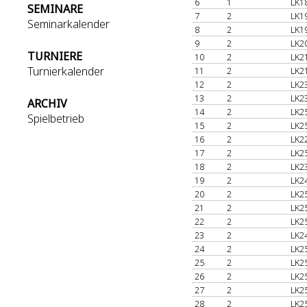
6
1
LK1
SEMINARE
7
2
LK1
Seminarkalender
8
2
LK1
9
2
LK2
TURNIERE
10
2
LK2
Turnierkalender
11
2
LK2
12
2
LK2
13
2
LK2
ARCHIV
14
2
LK2
Spielbetrieb
15
2
LK2
16
2
LK2
17
2
LK2
18
2
LK2
19
2
LK2
20
2
LK2
21
2
LK2
22
2
LK2
23
2
LK2
24
2
LK2
25
2
LK2
26
2
LK2
27
2
LK2
28
2
LK2