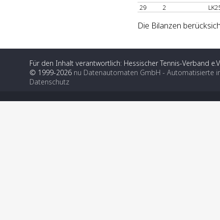
29
2
LK2
Die Bilanzen berücksich
Für den Inhalt verantwortlich: Hessischer Tennis-Verband e.V
© 1999-2026
nu Datenautomaten GmbH - Automatisierte i
Datenschutz