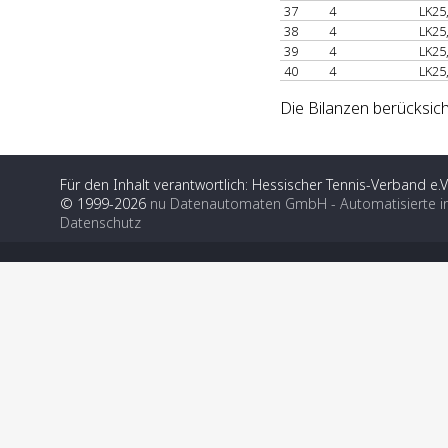
37
4
LK25
38
4
LK25
39
4
LK25
40
4
LK25
Die Bilanzen berücksic
Für den Inhalt verantwortlich: Hessischer Tennis-Verband e.V
© 1999-2026
nu Datenautomaten GmbH - Automatisierte i
Datenschutz