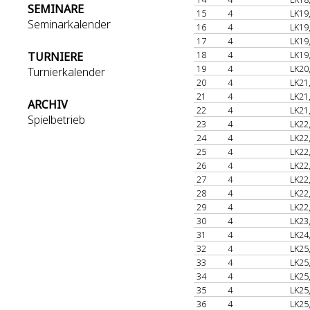
SEMINARE
15
4
LK19
Seminarkalender
16
4
LK19
17
4
LK19
18
4
LK19
TURNIERE
19
4
LK20
Turnierkalender
20
4
LK21
21
4
LK21
ARCHIV
22
4
LK21
Spielbetrieb
23
4
LK22
24
4
LK22
25
4
LK22
26
4
LK22
27
4
LK22
28
4
LK22
29
4
LK22
30
4
LK23
31
4
LK24
32
4
LK25
33
4
LK25
34
4
LK25
35
4
LK25
36
4
LK25