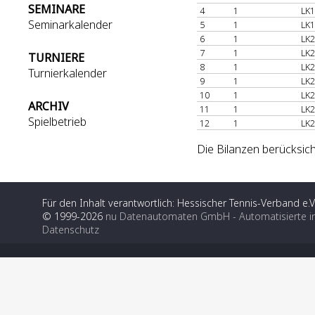
SEMINARE
4
1
LK1
Seminarkalender
5
1
LK1
6
1
LK2
7
1
LK2
TURNIERE
8
1
LK2
Turnierkalender
9
1
LK2
10
1
LK2
ARCHIV
11
1
LK2
Spielbetrieb
12
1
LK2
Die Bilanzen berücksich
Für den Inhalt verantwortlich: Hessischer Tennis-Verband e.V
© 1999-2026
nu Datenautomaten GmbH - Automatisierte i
Datenschutz