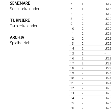
SEMINARE
5
1
LK17
Seminarkalender
6
1
LK18
7
2
LK19
8
2
LK20
TURNIERE
9
2
LK20
Turnierkalender
10
2
LK20
11
2
LK21
ARCHIV
12
2
LK22
Spielbetrieb
13
2
LK22
14
2
LK22
15
2
-
16
2
LK22
17
2
LK22
18
2
LK23
19
2
LK24
20
2
LK24
21
2
LK24
22
2
LK25
23
2
LK25
24
2
LK25
25
2
LK25
26
2
LK25