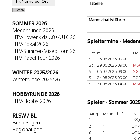
Tabelle
Mannschaftsführer
SOMMER 2026
Medenrunde 2026
HTV-Löwenkids U8+/U10 26
Spieltermine - Meden
HTV-Pokal 2026
HTV-Summer-Mixed Tour 26
Datum
Hei
HTV-Padel Tour 2026
So.
15.06.2025 09:00
TC 
So.
29.06.2025 09:00
MSG
So.
06.07.2025 09:00
SG 
WINTER 2025/2026
So.
24.08.2025 09:00
TC 
Winterrunde 2025/26
So.
31.08.2025 14:00
MSG
HOBBYRUNDE 2026
HTV-Hobby 2026
Spieler - Sommer 202
Rang
Mannschaft
LK
RLSW / BL
1
1
LK9,
Bundesligen
2
1
LK14
Regionalligen
3
1
LK15
4
1
LK16