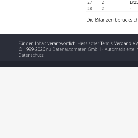
27
2
LK25
28
2
-
Die Bilanzen berücksich
Für den Inhalt verantwortlich: Hessischer Tennis-Verband e.V
© 1999-2026
nu Datenautomaten GmbH - Automatisierte i
Datenschutz