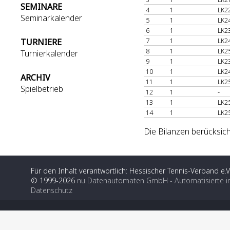
SEMINARE
4
1
LK2
Seminarkalender
5
1
LK2
6
1
LK2
7
1
LK2
TURNIERE
8
1
LK2
Turnierkalender
9
1
LK2
10
1
LK2
ARCHIV
11
1
LK2
Spielbetrieb
12
1
-
13
1
LK2
14
1
LK2
Die Bilanzen berücksich
Für den Inhalt verantwortlich: Hessischer Tennis-Verband e.V
© 1999-2026
nu Datenautomaten GmbH - Automatisierte i
Datenschutz