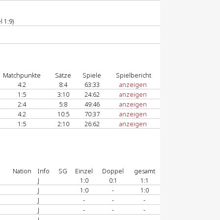
 1:9)
Matchpunkte
Sätze
Spiele
Spielbericht
4:2
8:4
63:33
anzeigen
1:5
3:10
24:62
anzeigen
2:4
5:8
49:46
anzeigen
4:2
10:5
70:37
anzeigen
1:5
2:10
26:62
anzeigen
Nation
Info
SG
Einzel
Doppel
gesamt
J
1:0
0:1
1:1
J
1:0
-
1:0
J
-
-
-
J
-
-
-
J
-
-
-