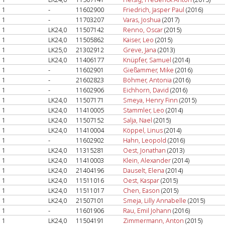
1
-
11602900
Friedrich, Jasper Paul
(2016)
1
-
11703207
Varas, Joshua
(2017)
1
LK24,0
11507142
Renno, Oscar
(2015)
1
LK24,0
11505862
Kaiser, Leo
(2015)
1
LK25,0
21302912
Greve, Jana
(2013)
1
LK24,0
11406177
Knüpfer, Samuel
(2014)
1
-
11602901
Gießammer, Mike
(2016)
1
-
21602823
Böhmer, Antonia
(2016)
1
-
11602906
Eichhorn, David
(2016)
1
LK24,0
11507171
Smeya, Henry Finn
(2015)
1
LK24,0
11410005
Stammler, Leo
(2014)
1
LK24,0
11507152
Salja, Nael
(2015)
1
LK24,0
11410004
Köppel, Linus
(2014)
1
-
11602902
Hahn, Leopold
(2016)
1
LK24,0
11315281
Oest, Jonathan
(2013)
1
LK24,0
11410003
Klein, Alexander
(2014)
1
LK24,0
21404196
Dauselt, Elena
(2014)
1
LK24,0
11511016
Oest, Kaspar
(2015)
1
LK24,0
11511017
Chen, Eason
(2015)
1
LK24,0
21507101
Smeja, Lilly Annabelle
(2015)
1
-
11601906
Rau, Emil Johann
(2016)
1
LK24,0
11504191
Zimmermann, Anton
(2015)