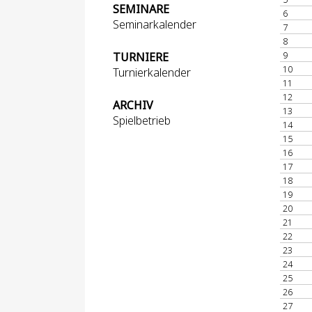
SEMINARE
6
Seminarkalender
7
8
9
TURNIERE
10
Turnierkalender
11
12
ARCHIV
13
Spielbetrieb
14
15
16
17
18
19
20
21
22
23
24
25
26
27