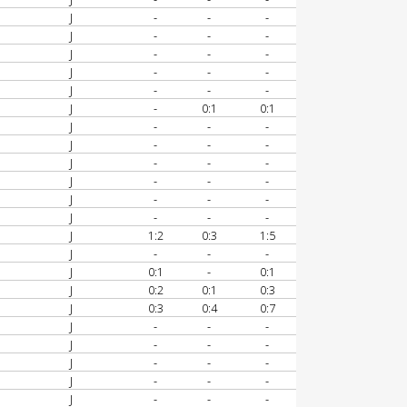
J
-
-
-
J
-
-
-
J
-
-
-
J
-
-
-
J
-
-
-
J
-
0:1
0:1
J
-
-
-
J
-
-
-
J
-
-
-
J
-
-
-
J
-
-
-
J
-
-
-
J
1:2
0:3
1:5
J
-
-
-
J
0:1
-
0:1
J
0:2
0:1
0:3
J
0:3
0:4
0:7
J
-
-
-
J
-
-
-
J
-
-
-
J
-
-
-
J
-
-
-