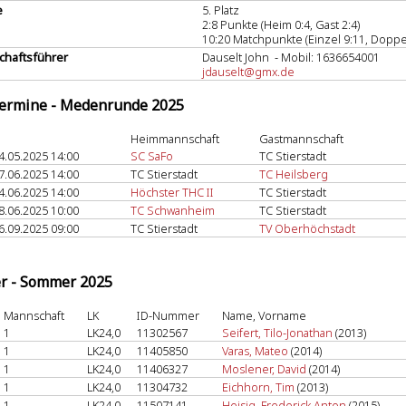
e
5. Platz
2:8 Punkte (Heim 0:4, Gast 2:4)
10:20 Matchpunkte (Einzel 9:11, Doppel
haftsführer
Dauselt John - Mobil: 1636654001
jdauselt@gmx.de
termine - Medenrunde 2025
Heimmannschaft
Gastmannschaft
4.05.2025 14:00
SC SaFo
TC Stierstadt
7.06.2025 14:00
TC Stierstadt
TC Heilsberg
4.06.2025 14:00
Höchster THC II
TC Stierstadt
8.06.2025 10:00
TC Schwanheim
TC Stierstadt
6.09.2025 09:00
TC Stierstadt
TV Oberhöchstadt
er - Sommer 2025
Mannschaft
LK
ID-Nummer
Name, Vorname
1
LK24,0
11302567
Seifert, Tilo-Jonathan
(2013)
1
LK24,0
11405850
Varas, Mateo
(2014)
1
LK24,0
11406327
Moslener, David
(2014)
1
LK24,0
11304732
Eichhorn, Tim
(2013)
1
LK24,0
11507141
Heisig, Frederick Anton
(2015)