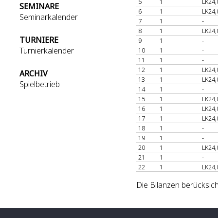
5
1
LK24,
SEMINARE
6
1
LK24,
Seminarkalender
7
1
-
8
1
LK24,
TURNIERE
9
1
-
Turnierkalender
10
1
-
11
1
-
12
1
LK24,
ARCHIV
13
1
LK24,
Spielbetrieb
14
1
-
15
1
LK24,
16
1
LK24,
17
1
LK24,
18
1
-
19
1
-
20
1
LK24,
21
1
-
22
1
LK24,
Die Bilanzen berücksich