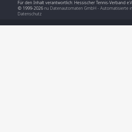
Für den Inhalt verantwortlich: Hessischer Tennis-Verband e.V
© 1999-2026
nu Datenautomaten GmbH - Automatisierte i
Datenschutz