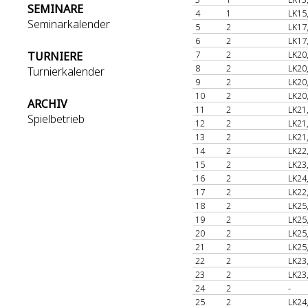
SEMINARE
4
1
LK15
Seminarkalender
5
2
LK17
6
2
LK17
7
2
LK20
TURNIERE
8
2
LK20
Turnierkalender
9
2
LK20
10
2
LK20
ARCHIV
11
2
LK21
Spielbetrieb
12
2
LK21
13
2
LK21
14
2
LK22
15
2
LK23
16
2
LK24
17
2
LK22
18
2
LK25
19
2
LK25
20
2
LK25
21
2
LK25
22
2
LK23
23
2
LK23
24
2
-
25
2
LK24