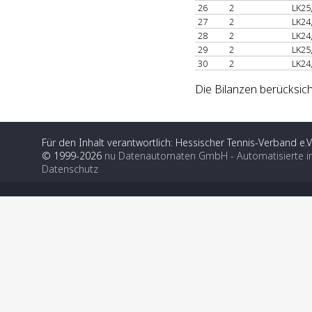
26
2
LK25
27
2
LK24
28
2
LK24
29
2
LK25
30
2
LK24
Die Bilanzen berücksich
Für den Inhalt verantwortlich: Hessischer Tennis-Verband e.V
© 1999-2026
nu Datenautomaten GmbH - Automatisierte i
Datenschutz