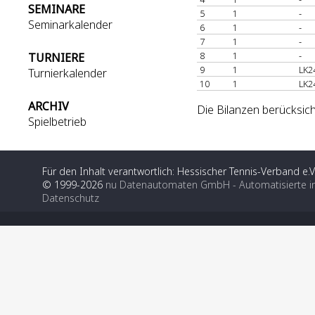
SEMINARE
5
1
-
Seminarkalender
6
1
-
7
1
-
8
1
-
TURNIERE
9
1
LK2
Turnierkalender
10
1
LK2
ARCHIV
Die Bilanzen berücksich
Spielbetrieb
Für den Inhalt verantwortlich: Hessischer Tennis-Verband e.V
© 1999-2026
nu Datenautomaten GmbH - Automatisierte i
Datenschutz