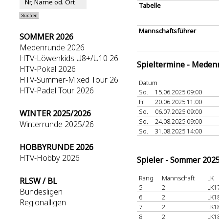
Tabelle
Mannschaftsführer
SOMMER 2026
Medenrunde 2026
HTV-Löwenkids U8+/U10 26
Spieltermine - Meden
HTV-Pokal 2026
HTV-Summer-Mixed Tour 26
Datum
HTV-Padel Tour 2026
So.
15.06.2025 09:00
Fr.
20.06.2025 11:00
So.
06.07.2025 09:00
WINTER 2025/2026
So.
24.08.2025 09:00
Winterrunde 2025/26
So.
31.08.2025 14:00
HOBBYRUNDE 2026
HTV-Hobby 2026
Spieler - Sommer 202
Rang
Mannschaft
LK
RLSW / BL
5
2
LK1
Bundesligen
6
2
LK1
Regionalligen
7
2
LK1
8
2
LK1