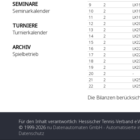
SEMINARE
9
2
LK1
Seminarkalender
10
2
LK1
11
2
LK1
12
2
LK2
TURNIERE
13
2
LK2
Turnierkalender
14
2
LK2
15
2
LK2
ARCHIV
16
2
LK2
Spielbetrieb
17
2
LK2
18
2
LK2
19
2
LK2
20
2
-
21
2
LK2
22
2
LK2
Die Bilanzen berücksich
Für den Inhalt verantwortlich: Hessischer Tennis-Verband e.V
© 1999-2026
nu Datenautomaten GmbH - Automatisierte i
Datenschutz