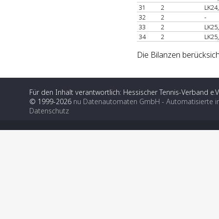
31
2
LK24
32
2
-
33
2
LK25
34
2
LK25
Die Bilanzen berücksich
Für den Inhalt verantwortlich: Hessischer Tennis-Verband e.V
© 1999-2026
nu Datenautomaten GmbH - Automatisierte i
Datenschutz