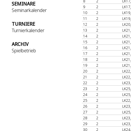
8
2
LK17
SEMINARE
9
2
LK17
Seminarkalender
10
2
LK19
11
2
LK19
TURNIERE
12
2
LK20
Turnierkalender
13
2
LK21
14
2
LK21
15
2
LK21
ARCHIV
16
2
LK21
Spielbetrieb
17
2
LK21
18
2
LK21
19
2
LK21
20
2
LK22
21
2
LK22
22
2
LK23
23
2
LK25
24
2
LK25
25
2
LK22
26
2
LK23
27
2
LK25
28
2
LK23
29
2
LK23
30
2
LK24